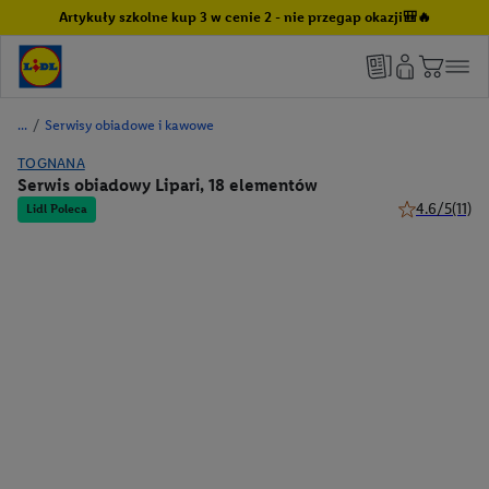
Artykuły szkolne kup 3 w cenie 2 - nie przegap okazji🎒🔥
/
Serwisy obiadowe i kawowe
TOGNANA
Serwis obiadowy Lipari, 18 elementów
4.6/5
(11)
Lidl Poleca
4.6 z 5 gwiazd