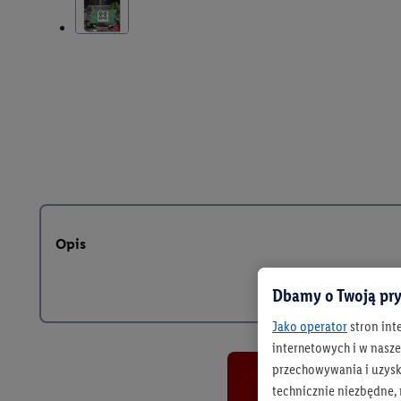
Opis
Dbamy o Twoją pry
Jako operator
stron int
internetowych i w naszej
przechowywania i uzysk
technicznie niezbędne,