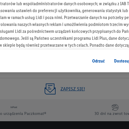
tratorów lub współadministratorów danych osobowych; w związku z IAB T
Otrzymuj newsletter Lidla
asowania ustawień do preferencji użytkownika, generowania statystyk lu
am w ramach usług Lidl i poza nimi. Przetwarzanie danych na potrzeby pe
rolowania naszych własnych reklam i umożliwienia podmiotom trzecim wyś
Zapisz się!
sługami Lidl za pośrednictwem urządzeń końcowych przypisanych do Pań
omowego. Jeśli są Państwo uczestnikami programu Lidl Plus, dane dotyc
 sklepie będą również przetwarzane w tych celach. Ponadto dane dotycz
 Lidl zostaną udostępnione jednemu z wyżej wymienionych partnerów, ab
klamowych swoich klientów
jako niezależny administrator danych
.
Odrzuć
Dostosu
wanych reklam opiera się na generowaniu profili, które są również wzboga
enie danych (np. dotyczących korzystania z usług Lidl, zachowań zakupow
ta - np. wieku lub płci - a także dokładnych danych dotyczących lokalizacji
ZAPISZ SIĘ!
sługi Lidl, w tym przechowywanie lub uzyskiwanie dostępu do informacji 
enia grup docelowych (tzw. segmentów). W związku z personalizacją treś
ię również w celu pomiaru wydajności/skuteczności reklamy, badania gr
o urządzenia Paczkomat®
30 dni na zwrot to
az zapewnienia bezpieczeństwa technicznego i optymalizacji wyświetlania
 zgodę w tym miejscu, a następnie utworzy konto Lidl Plus lub zaloguje się