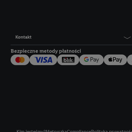
Lidl Plus, możemy równ
wymienionych partnerów
następnie wykorzystać 
użytkownika w usługach
my i jeden z innych pa
Kontakt
mail użytkownika w pos
Bezpieczne metody płatności
Użytkownik upoważnia r
usługach Lidl. Utiq naj
tak, Utiq udostępni adre
numeru referencyjnego 
wykorzystany do rozpozn
szczególności technol
obsługiwanych przez po
korzystanie z technol
("consenthub")
lub popr
cyfrowego" w opcjach ro
Title
polityce prywatności U
Kim jesteśmy?
Metryczka
Compliance
Polityka prywatnoś