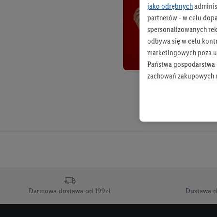
jako odrębnych
adminis
partnerów - w celu dop
spersonalizowanych rekl
odbywa się w celu kont
marketingowych poza u
Państwa gospodarstwa d
zachowań zakupowych w
zakupowych w usługach
statystyki kampanii re
Tworzenie spersonalizo
usług. Obejmuje to łącz
informacji z konta klien
urządzenia końcowe i u
końcowych w celu tworz
przetwarzanie odbywa s
Darmowa dostawa od 199zł
Dostawa d
opracowywania ofert or
Jeśli użytkownik wyrazi