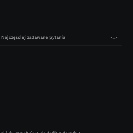
e z jednym z wyżej
), który możemy
aby rozpoznać
reklamy. W tym celu
y przetwarzać adres e-
Najczęściej zadawane pytania
 z technologii Utiq w
ego adresu IP. Jeśli
rzy użyciu adresu IP i
n zostanie
o z usług Lidl. W
w usługach
my. Zgodę na
 ochrony
danych Utiq
i do celów marketingu
ji można znaleźć w
olityka cookie
Zarządzaj plikami cookie