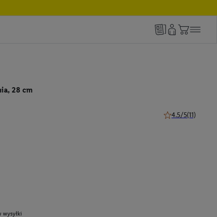
ia, 28 cm
4.5/5
(11)
4.5 z 5 gwiazdek (
 wysyłki