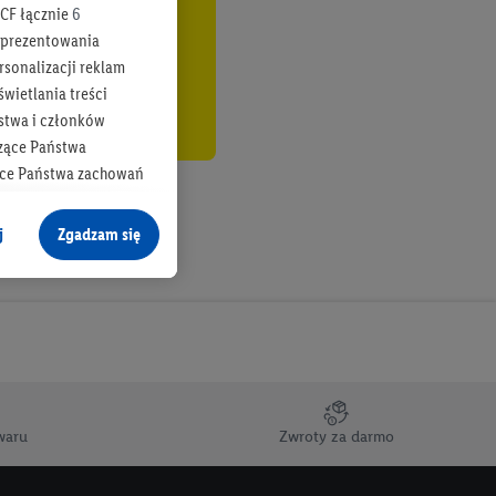
CF łącznie
6
b prezentowania
rsonalizacji reklam
wietlania treści
stwa i członków
zące Państwa
ące Państwa zachowań
y mógł on analizować
j
Zgadzam się
cane o dane z innych
ych w usługach Lidl,
), również przez różne
na urządzeniach
ci marketingowych,
up docelowych,
waru
Zwroty za darmo
 konkretnych treści.
 na istniejące konto