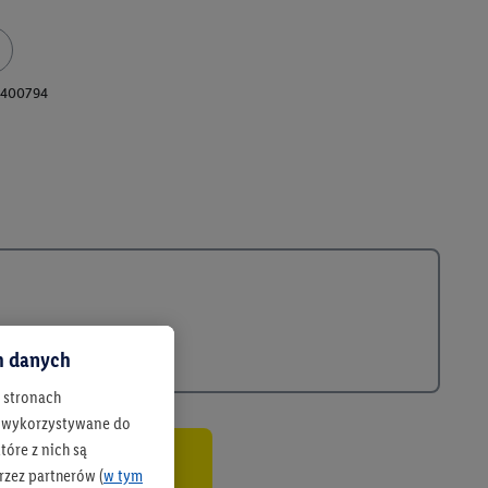
400794
ch danych
h stronach
 są wykorzystywane do
óre z nich są
rzez partnerów (
w tym
co