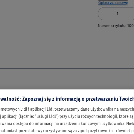
Opłata za dostawę
Numer artykułu:
100
watność: Zapoznaj się z informacją o przetwarzaniu Twoi
ernetowych Lidl i aplikacji Lidl przetwarzamy dane użytkownika na naszyc
 aplikacji (łącznie: "usługi Lidl") przy użyciu różnych technologii, które
iwania dostępu do informacji na urządzeniu końcowym użytkownika. Niekt
 natomiast pozostałe wykorzystywane są za zgodą użytkownika - również p
Bądź na bieżą