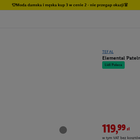
👕Moda damska i męska kup 3 w cenie 2 - nie przegap okazji👗
TEFAL
Elemental Pateln
Lidl Poleca
119,99zł
w tym VAT bez kosztów