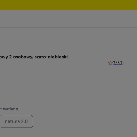
owy 2 osobowy, szaro-niebieski
3/5
(1)
3 z 5 gwiazdek 
r wariantu
natuna 2.0