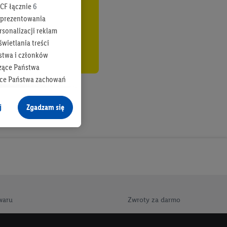
CF łącznie
6
b prezentowania
rsonalizacji reklam
wietlania treści
stwa i członków
zące Państwa
ące Państwa zachowań
y mógł on analizować
j
Zgadzam się
cane o dane z innych
ych w usługach Lidl,
), również przez różne
na urządzeniach
ci marketingowych,
up docelowych,
waru
Zwroty za darmo
 konkretnych treści.
 na istniejące konto