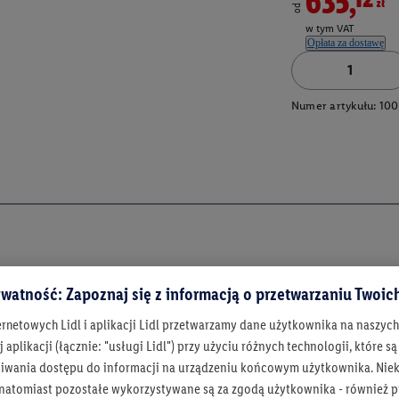
635,12zł
od
w tym VAT
Opłata za dostawę
Numer artykułu:
100
watność: Zapoznaj się z informacją o przetwarzaniu Twoi
ernetowych Lidl i aplikacji Lidl przetwarzamy dane użytkownika na naszyc
 aplikacji (łącznie: "usługi Lidl") przy użyciu różnych technologii, które
iwania dostępu do informacji na urządzeniu końcowym użytkownika. Niekt
 natomiast pozostałe wykorzystywane są za zgodą użytkownika - również p
Bądź na bieżą