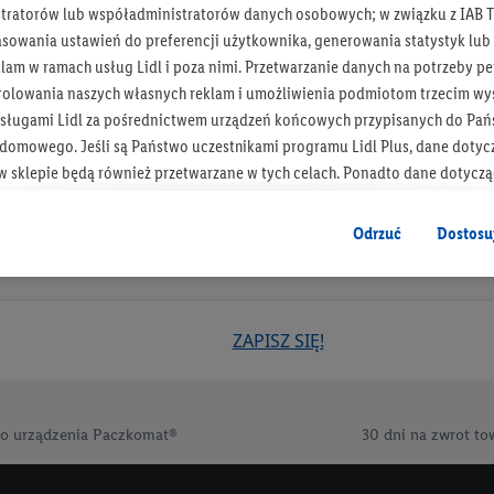
tratorów lub współadministratorów danych osobowych; w związku z IAB T
Otrzymuj newsletter Lidla
asowania ustawień do preferencji użytkownika, generowania statystyk lu
am w ramach usług Lidl i poza nimi. Przetwarzanie danych na potrzeby pe
rolowania naszych własnych reklam i umożliwienia podmiotom trzecim wyś
Zapisz się!
sługami Lidl za pośrednictwem urządzeń końcowych przypisanych do Pań
omowego. Jeśli są Państwo uczestnikami programu Lidl Plus, dane dotyc
 sklepie będą również przetwarzane w tych celach. Ponadto dane dotycz
 Lidl zostaną udostępnione jednemu z wyżej wymienionych partnerów, ab
klamowych swoich klientów
jako niezależny administrator danych
.
Odrzuć
Dostosu
wanych reklam opiera się na generowaniu profili, które są również wzboga
enie danych (np. dotyczących korzystania z usług Lidl, zachowań zakupow
ta - np. wieku lub płci - a także dokładnych danych dotyczących lokalizacji
ZAPISZ SIĘ!
sługi Lidl, w tym przechowywanie lub uzyskiwanie dostępu do informacji 
enia grup docelowych (tzw. segmentów). W związku z personalizacją treś
ię również w celu pomiaru wydajności/skuteczności reklamy, badania gr
o urządzenia Paczkomat®
30 dni na zwrot to
az zapewnienia bezpieczeństwa technicznego i optymalizacji wyświetlania
 zgodę w tym miejscu, a następnie utworzy konto Lidl Plus lub zaloguje się