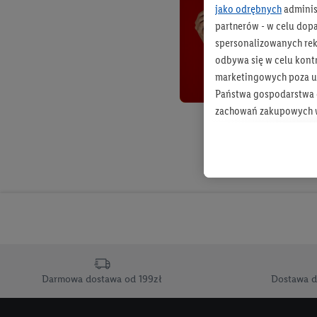
jako odrębnych
adminis
partnerów - w celu dop
spersonalizowanych rekl
odbywa się w celu kont
marketingowych poza u
Państwa gospodarstwa d
zachowań zakupowych w
zakupowych w usługach
statystyki kampanii re
Tworzenie spersonalizo
usług. Obejmuje to łącz
informacji z konta klien
urządzenia końcowe i u
końcowych w celu tworz
przetwarzanie odbywa s
Darmowa dostawa od 199zł
Dostawa d
opracowywania ofert or
Jeśli użytkownik wyrazi