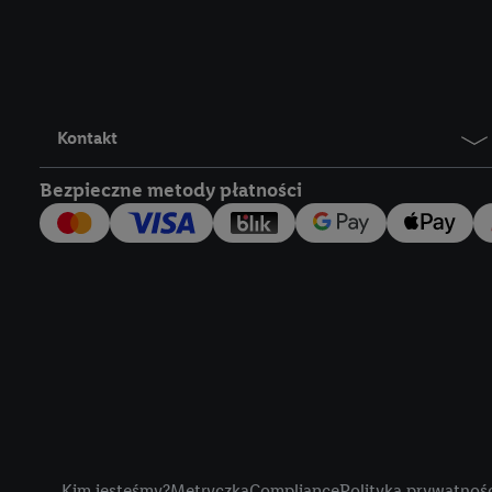
Lidl Plus, możemy równ
wymienionych partnerów
następnie wykorzystać 
użytkownika w usługach
my i jeden z innych pa
Kontakt
mail użytkownika w pos
Bezpieczne metody płatności
Użytkownik upoważnia r
usługach Lidl. Utiq naj
tak, Utiq udostępni adre
numeru referencyjnego 
wykorzystany do rozpozn
szczególności technol
obsługiwanych przez po
korzystanie z technol
("consenthub")
lub popr
cyfrowego" w opcjach ro
Title
polityce prywatności U
Kim jesteśmy?
Metryczka
Compliance
Polityka prywatnoś