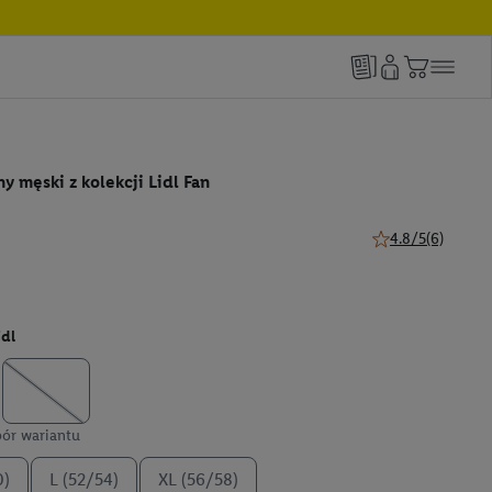
y męski z kolekcji Lidl Fan
4.8/5
(6)
4.8 z 5 gwiazdek (
idl
ór wariantu
0)
L (52/54)
XL (56/58)