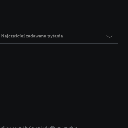
e z jednym z wyżej
), który możemy
aby rozpoznać
reklamy. W tym celu
y przetwarzać adres e-
Najczęściej zadawane pytania
 z technologii Utiq w
ego adresu IP. Jeśli
rzy użyciu adresu IP i
n zostanie
o z usług Lidl. W
w usługach
my. Zgodę na
 ochrony
danych Utiq
i do celów marketingu
ji można znaleźć w
olityka cookie
Zarządzaj plikami cookie