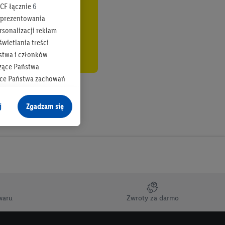
CF łącznie
6
b prezentowania
rsonalizacji reklam
wietlania treści
stwa i członków
zące Państwa
ące Państwa zachowań
y mógł on analizować
j
Zgadzam się
cane o dane z innych
ych w usługach Lidl,
), również przez różne
na urządzeniach
ci marketingowych,
up docelowych,
waru
Zwroty za darmo
 konkretnych treści.
 na istniejące konto