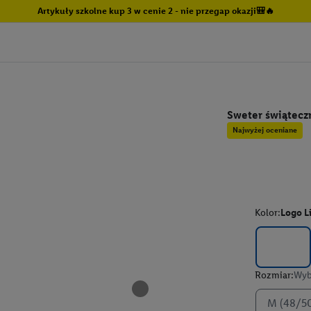
Artykuły szkolne kup 3 w cenie 2 - nie przegap okazji🎒🔥
Sweter świąteczn
Najwyżej oceniane
Kolor:
Logo L
Rozmiar:
Wyb
M (48/5