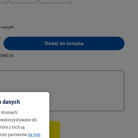
 wysyłki
Dodaj do koszyka
396339
ch danych
h stronach
 są wykorzystywane do
óre z nich są
rzez partnerów (
w tym
co