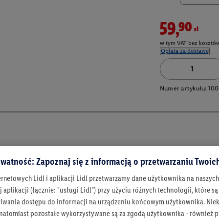
59,90zł
w tym VAT bez kosztów
Opłata za dostawę
Numer artykułu:
100
watność: Zapoznaj się z informacją o przetwarzaniu Twoi
ernetowych Lidl i aplikacji Lidl przetwarzamy dane użytkownika na naszyc
 aplikacji (łącznie: "usługi Lidl") przy użyciu różnych technologii, które
iwania dostępu do informacji na urządzeniu końcowym użytkownika. Niekt
 natomiast pozostałe wykorzystywane są za zgodą użytkownika - również p
Bądź na bieżą