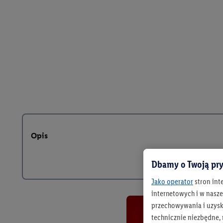
Opis
Dbamy o Twoją pry
Jako operator
stron int
internetowych i w naszej
przechowywania i uzysk
technicznie niezbędne,