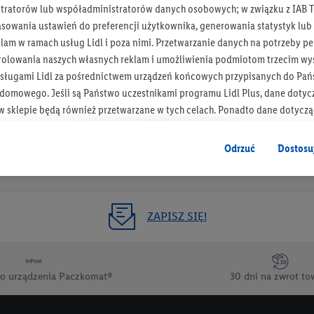
tratorów lub współadministratorów danych osobowych; w związku z IAB T
Otrzymuj newsletter Lidla
asowania ustawień do preferencji użytkownika, generowania statystyk lu
am w ramach usług Lidl i poza nimi. Przetwarzanie danych na potrzeby pe
rolowania naszych własnych reklam i umożliwienia podmiotom trzecim wyś
Zapisz się!
sługami Lidl za pośrednictwem urządzeń końcowych przypisanych do Pań
omowego. Jeśli są Państwo uczestnikami programu Lidl Plus, dane dotyc
 sklepie będą również przetwarzane w tych celach. Ponadto dane dotycz
 Lidl zostaną udostępnione jednemu z wyżej wymienionych partnerów, ab
klamowych swoich klientów
jako niezależny administrator danych
.
Odrzuć
Dostosu
wanych reklam opiera się na generowaniu profili, które są również wzboga
enie danych (np. dotyczących korzystania z usług Lidl, zachowań zakupow
ta - np. wieku lub płci - a także dokładnych danych dotyczących lokalizacji
ZAPISZ SIĘ!
sługi Lidl, w tym przechowywanie lub uzyskiwanie dostępu do informacji 
enia grup docelowych (tzw. segmentów). W związku z personalizacją treś
ię również w celu pomiaru wydajności/skuteczności reklamy, badania gr
o urządzenia Paczkomat®
30 dni na zwrot to
az zapewnienia bezpieczeństwa technicznego i optymalizacji wyświetlania
 zgodę w tym miejscu, a następnie utworzy konto Lidl Plus lub zaloguje się