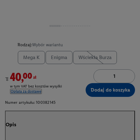
Rodzaj:
Wybór wariantu
Mega K
Enigma
Wściekła Burza
40,00zł
od
w tym VAT bez kosztów wysyłki
Dodaj do koszyka
Opłata za dostawę
Numer artykułu:
100382145
Opis