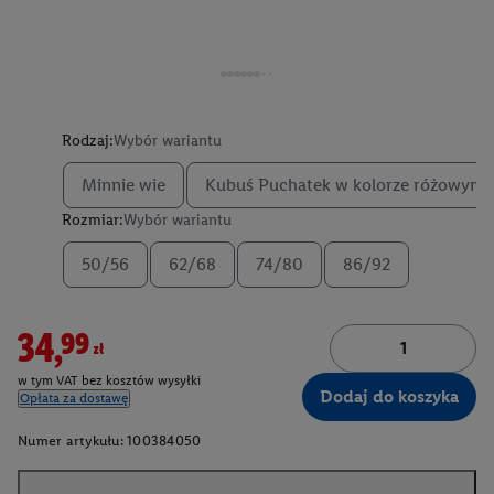
Rodzaj:
Wybór wariantu
Minnie wie
Kubuś Puchatek w kolorze różowym
Rozmiar:
Wybór wariantu
50/56
62/68
74/80
86/92
34,99zł
w tym VAT bez kosztów wysyłki
Dodaj do koszyka
Opłata za dostawę
Numer artykułu:
100384050