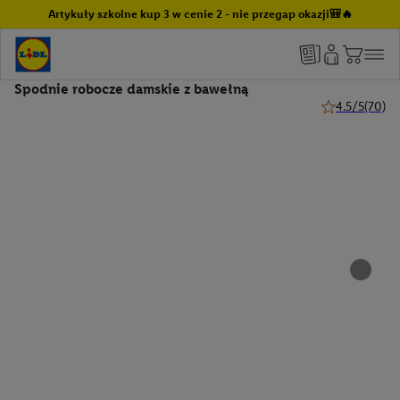
Artykuły szkolne kup 3 w cenie 2 - nie przegap okazji🎒🔥
Spodnie robocze damskie z bawełną
4.5/5
(70)
4.5 z 5 gwiazd