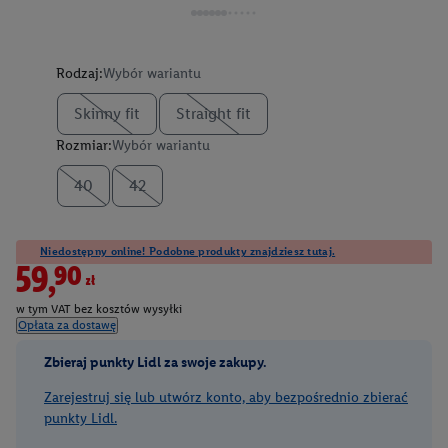
Rodzaj:
Wybór wariantu
Skinny fit
Straight fit
Rozmiar:
Wybór wariantu
40
42
Niedostępny online! Podobne produkty znajdziesz tutaj.
59,90zł
w tym VAT bez kosztów wysyłki
Opłata za dostawę
Zbieraj punkty Lidl za swoje zakupy.
Zarejestruj się lub utwórz konto, aby bezpośrednio zbierać
punkty Lidl.