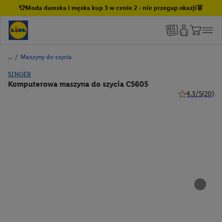
👕Moda damska i męska kup 3 w cenie 2 - nie przegap okazji👗
/
Maszyny do szycia
SINGER
Komputerowa maszyna do szycia C5605
4.3/5
(20)
4.3 z 5 gwiazd