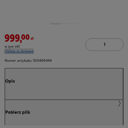
999,00zł
w tym VAT
Opłata za dostawę
Numer artykułu:
100406444
Opis
Pobierz plik