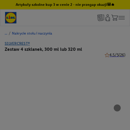
Artykuły szkolne kup 3 w cenie 2 - nie przegap okazji🎒🔥
/
Nakrycie stołu i naczynia
SILVERCREST®
Zestaw 4 szklanek, 300 ml lub 320 ml
4.5/5
(26)
4.5 z 5 gwiazd