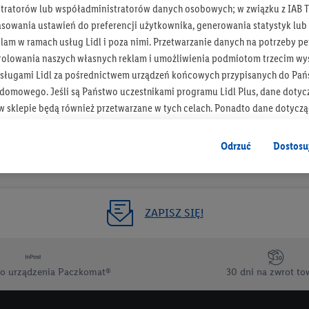
tratorów lub współadministratorów danych osobowych; w związku z IAB T
Otrzymuj newsletter Lidla
asowania ustawień do preferencji użytkownika, generowania statystyk lu
am w ramach usług Lidl i poza nimi. Przetwarzanie danych na potrzeby pe
rolowania naszych własnych reklam i umożliwienia podmiotom trzecim wyś
Zapisz się!
sługami Lidl za pośrednictwem urządzeń końcowych przypisanych do Pań
omowego. Jeśli są Państwo uczestnikami programu Lidl Plus, dane dotyc
 sklepie będą również przetwarzane w tych celach. Ponadto dane dotycz
 Lidl zostaną udostępnione jednemu z wyżej wymienionych partnerów, ab
klamowych swoich klientów
jako niezależny administrator danych
.
Odrzuć
Dostosu
wanych reklam opiera się na generowaniu profili, które są również wzboga
enie danych (np. dotyczących korzystania z usług Lidl, zachowań zakupow
ta - np. wieku lub płci - a także dokładnych danych dotyczących lokalizacji
ZAPISZ SIĘ!
sługi Lidl, w tym przechowywanie lub uzyskiwanie dostępu do informacji 
enia grup docelowych (tzw. segmentów). W związku z personalizacją treś
ię również w celu pomiaru wydajności/skuteczności reklamy, badania gr
o urządzenia Paczkomat®
30 dni na zwrot to
az zapewnienia bezpieczeństwa technicznego i optymalizacji wyświetlania
 zgodę w tym miejscu, a następnie utworzy konto Lidl Plus lub zaloguje się