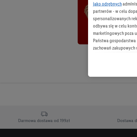
jako odrębnych
adminis
partnerów - w celu dop
spersonalizowanych rekl
odbywa się w celu kont
marketingowych poza u
Państwa gospodarstwa d
zachowań zakupowych w
zakupowych w usługach
statystyki kampanii re
Tworzenie spersonalizo
usług. Obejmuje to łącz
informacji z konta klien
urządzenia końcowe i u
końcowych w celu tworz
przetwarzanie odbywa s
Darmowa dostawa od 199zł
Dostawa d
opracowywania ofert or
Jeśli użytkownik wyrazi