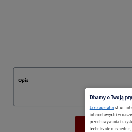
Opis
Dbamy o Twoją pry
Jako operator
stron int
internetowych i w naszej
przechowywania i uzysk
technicznie niezbędne,