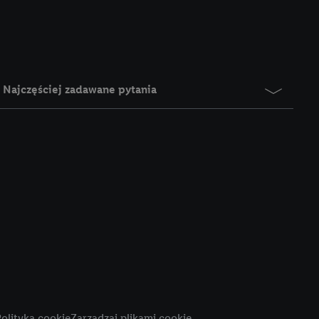
e z jednym z wyżej
), który możemy
aby rozpoznać
reklamy. W tym celu
y przetwarzać adres e-
Najczęściej zadawane pytania
 z technologii Utiq w
ego adresu IP. Jeśli
rzy użyciu adresu IP i
n zostanie
o z usług Lidl. W
w usługach
my. Zgodę na
 ochrony
danych Utiq
i do celów marketingu
ji można znaleźć w
olityka cookie
Zarządzaj plikami cookie