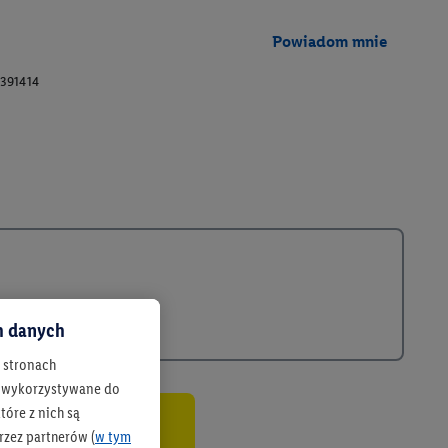
Powiadom mnie
391414
ch danych
h stronach
 są wykorzystywane do
óre z nich są
rzez partnerów (
w tym
co