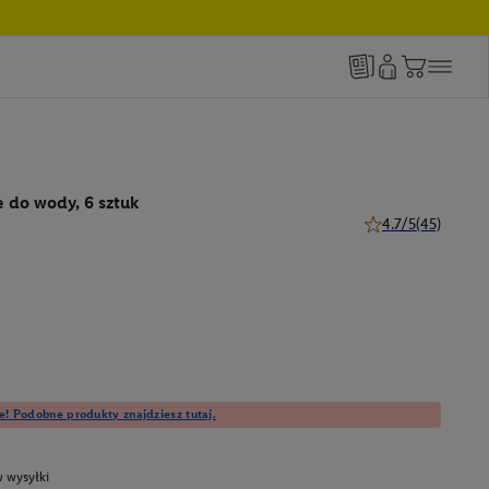
e do wody, 6 sztuk
4.7/5
(45)
4.7 z 5 gwiazdek (4
e! Podobne produkty znajdziesz tutaj.
 wysyłki