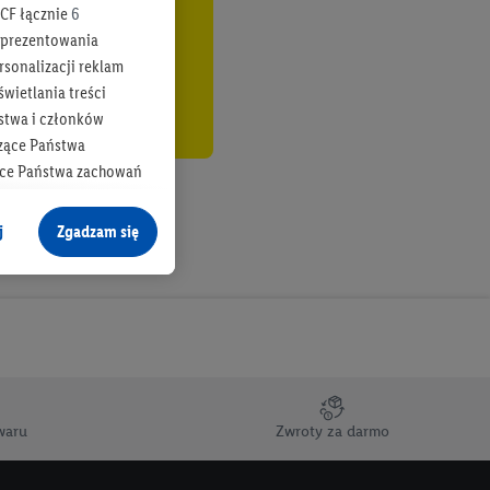
CF łącznie
6
b prezentowania
rsonalizacji reklam
wietlania treści
stwa i członków
zące Państwa
ące Państwa zachowań
y mógł on analizować
j
Zgadzam się
cane o dane z innych
ych w usługach Lidl,
), również przez różne
na urządzeniach
ci marketingowych,
up docelowych,
waru
Zwroty za darmo
 konkretnych treści.
 na istniejące konto