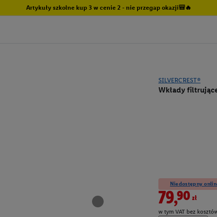
Artykuły szkolne kup 3 w cenie 2 - nie przegap okazji🎒🔥
SILVERCREST®
Wkłady filtrując
Niedostępny onlin
79,90zł
w tym VAT bez kosztów