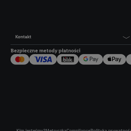
Lidl Plus, możemy równ
wymienionych partnerów
następnie wykorzystać 
użytkownika w usługach
my i jeden z innych pa
Kontakt
mail użytkownika w pos
Bezpieczne metody płatności
Użytkownik upoważnia r
usługach Lidl. Utiq naj
tak, Utiq udostępni adre
numeru referencyjnego 
wykorzystany do rozpozn
szczególności technol
obsługiwanych przez po
korzystanie z technol
("consenthub")
lub popr
cyfrowego" w opcjach ro
Title
polityce prywatności U
Kim jesteśmy?
Metryczka
Compliance
Polityka prywatnoś