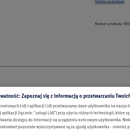
Opłata za dostawę
Numer artykułu:
100
watność: Zapoznaj się z informacją o przetwarzaniu Twoi
ernetowych Lidl i aplikacji Lidl przetwarzamy dane użytkownika na naszyc
 aplikacji (łącznie: "usługi Lidl") przy użyciu różnych technologii, które
iwania dostępu do informacji na urządzeniu końcowym użytkownika. Niekt
 natomiast pozostałe wykorzystywane są za zgodą użytkownika - również p
Bądź na bieżą