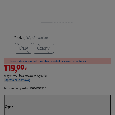
Rodzaj:
Wybór wariantu
Biały
Czarny
Niedostępny online! Podobne produkty znajdziesz tutaj.
119,00zł
w tym VAT bez kosztów wysyłki
Opłata za dostawę
Numer artykułu:
100400217
Opis