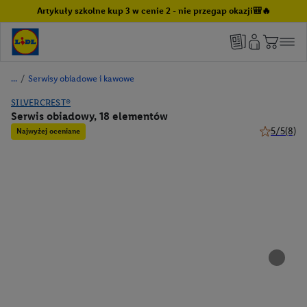
Artykuły szkolne kup 3 w cenie 2 - nie przegap okazji🎒🔥
/
Serwisy obiadowe i kawowe
SILVERCREST®
Serwis obiadowy, 18 elementów
5/5
(8)
Najwyżej oceniane
5 z 5 gwiaz