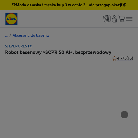
👕Moda damska i męska kup 3 w cenie 2 - nie przegap okazji👗
/
Akcesoria do basenu
SILVERCREST®
Robot basenowy »SCPR 50 A1«, bezprzewodowy
4.7/5
(16)
4.7 z 5 gwiazd