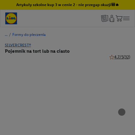
Artykuły szkolne kup 3 w cenie 2 - nie przegap okazji🎒🔥
/
Formy do pieczenia
SILVERCREST®
Pojemnik na tort lub na ciasto
4.7/5
(32)
4.7 z 5 gwiazd