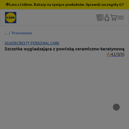
🌞Lato z Lidlem. Rabaty na tysiące produktów. Sprawdź szczegóły 👉
/
Prostownice
SILVERCREST® PERSONAL CARE
Szczotka wygładzająca z powłoką ceramiczno-keratynową
4.1/5
(11)
4.1 z 5 gwiaz