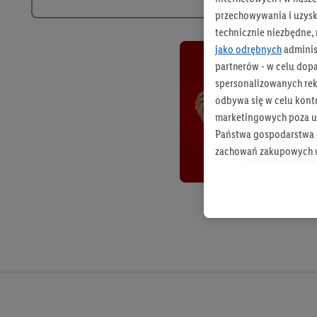
przechowywania i uzysk
technicznie niezbędne,
jako odrębnych
adminis
partnerów - w celu dop
spersonalizowanych rekl
odbywa się w celu kont
marketingowych poza u
Państwa gospodarstwa d
zachowań zakupowych w
zakupowych w usługach
statystyki kampanii re
Tworzenie spersonalizo
usług. Obejmuje to łącz
informacji z konta klien
urządzenia końcowe i u
końcowych w celu tworz
przetwarzanie odbywa s