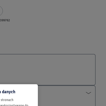
399762
ch danych
h stronach
 są wykorzystywane do