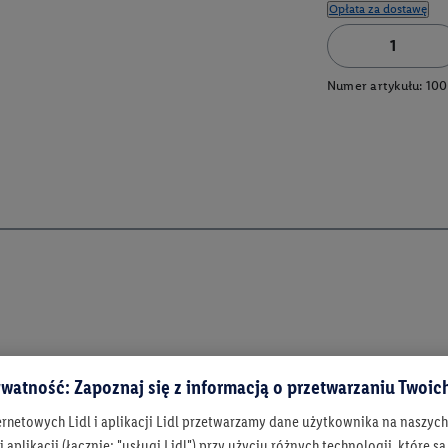
Opłata za dostawę
Numer artykułu:
100
watność: Zapoznaj się z informacją o przetwarzaniu Twoi
ernetowych Lidl i aplikacji Lidl przetwarzamy dane użytkownika na naszyc
 aplikacji (łącznie: "usługi Lidl") przy użyciu różnych technologii, które