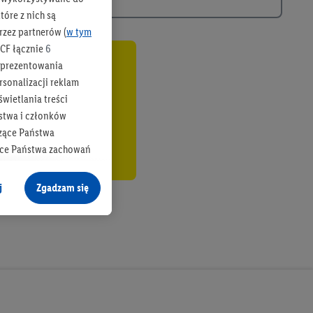
óre z nich są
rzez partnerów (
w tym
CF łącznie
6
b prezentowania
co
rsonalizacji reklam
wietlania treści
stwa i członków
zące Państwa
ące Państwa zachowań
y mógł on analizować
j
Zgadzam się
cane o dane z innych
ych w usługach Lidl,
), również przez różne
na urządzeniach
ci marketingowych,
up docelowych,