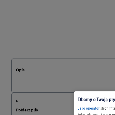
Opis
Dbamy o Twoją pry
Jako operator
stron int
Pobierz plik
internetowych i w naszej