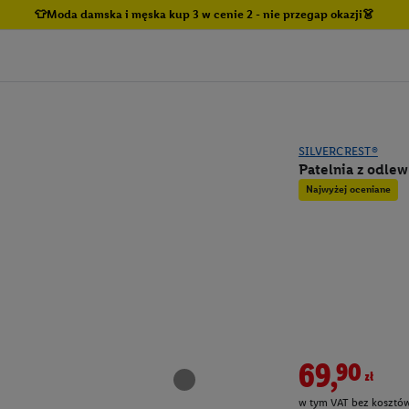
👕Moda damska i męska kup 3 w cenie 2 - nie przegap okazji👗
SILVERCREST®
Patelnia z odle
Najwyżej oceniane
69,90zł
w tym VAT bez kosztów