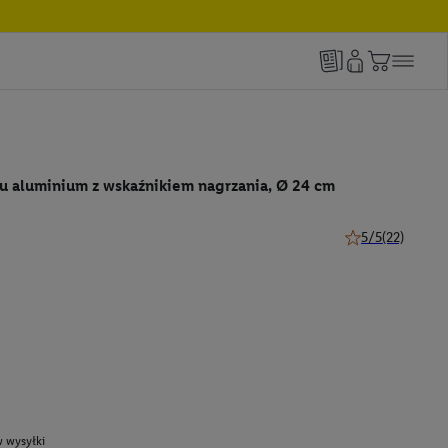
wu aluminium z wskaźnikiem nagrzania, Ø 24 cm
5/5
(22)
5 z 5 gwiazdek (2
 wysyłki