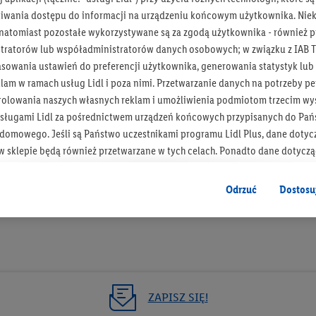
iwania dostępu do informacji na urządzeniu końcowym użytkownika. Niekt
 natomiast pozostałe wykorzystywane są za zgodą użytkownika - również p
tratorów lub współadministratorów danych osobowych; w związku z IAB T
asowania ustawień do preferencji użytkownika, generowania statystyk lu
Bądź na bieżą
am w ramach usług Lidl i poza nimi. Przetwarzanie danych na potrzeby pe
rolowania naszych własnych reklam i umożliwienia podmiotom trzecim wyś
Otrzymuj newsletter Lidla
sługami Lidl za pośrednictwem urządzeń końcowych przypisanych do Pań
omowego. Jeśli są Państwo uczestnikami programu Lidl Plus, dane dotyc
Zapisz się!
 sklepie będą również przetwarzane w tych celach. Ponadto dane dotycz
 Lidl zostaną udostępnione jednemu z wyżej wymienionych partnerów, ab
klamowych swoich klientów
jako niezależny administrator danych
.
Odrzuć
Dostosu
wanych reklam opiera się na generowaniu profili, które są również wzboga
enie danych (np. dotyczących korzystania z usług Lidl, zachowań zakupow
ta - np. wieku lub płci - a także dokładnych danych dotyczących lokalizacji
sługi Lidl, w tym przechowywanie lub uzyskiwanie dostępu do informacji 
enia grup docelowych (tzw. segmentów). W związku z personalizacją treś
ZAPISZ SIĘ!
ię również w celu pomiaru wydajności/skuteczności reklamy, badania gr