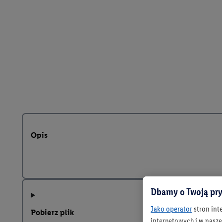
Opis
Dbamy o Twoją pry
Jako operator
stron int
Pobierz plik
internetowych i w naszej