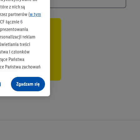
óre z nich są
rzez partnerów (
w tym
CF łącznie
6
b prezentowania
co
rsonalizacji reklam
wietlania treści
stwa i członków
zące Państwa
ące Państwa zachowań
y mógł on analizować
j
Zgadzam się
cane o dane z innych
ych w usługach Lidl,
), również przez różne
na urządzeniach
ci marketingowych,
up docelowych,