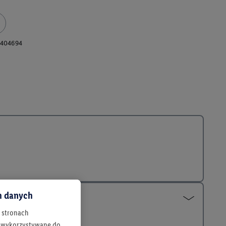
404694
ch danych
h stronach
 są wykorzystywane do