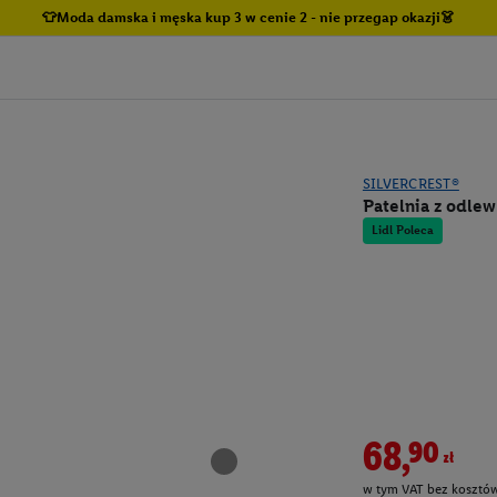
👕Moda damska i męska kup 3 w cenie 2 - nie przegap okazji👗
SILVERCREST®
Patelnia z odle
Lidl Poleca
68,90zł
w tym VAT bez kosztów