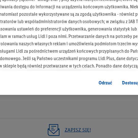
iwania dostępu do informacji na urządzeniu końcowym użytkownika. Niekt
 natomiast pozostałe wykorzystywane są za zgodą użytkownika - również p
tratorów lub współadministratorów danych osobowych; w związku z IAB T
asowania ustawień do preferencji użytkownika, generowania statystyk lu
Bądź na bieżą
am w ramach usług Lidl i poza nimi. Przetwarzanie danych na potrzeby pe
rolowania naszych własnych reklam i umożliwienia podmiotom trzecim wyś
Otrzymuj newsletter Lidla
sługami Lidl za pośrednictwem urządzeń końcowych przypisanych do Pań
omowego. Jeśli są Państwo uczestnikami programu Lidl Plus, dane dotyc
Zapisz się!
 sklepie będą również przetwarzane w tych celach. Ponadto dane dotycz
 Lidl zostaną udostępnione jednemu z wyżej wymienionych partnerów, ab
klamowych swoich klientów
jako niezależny administrator danych
.
Odrzuć
Dostosu
wanych reklam opiera się na generowaniu profili, które są również wzboga
enie danych (np. dotyczących korzystania z usług Lidl, zachowań zakupow
ta - np. wieku lub płci - a także dokładnych danych dotyczących lokalizacji
sługi Lidl, w tym przechowywanie lub uzyskiwanie dostępu do informacji 
enia grup docelowych (tzw. segmentów). W związku z personalizacją treś
ZAPISZ SIĘ!
ię również w celu pomiaru wydajności/skuteczności reklamy, badania gr