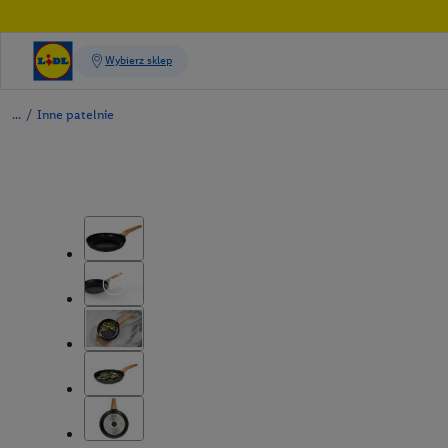
/
Inne patelnie