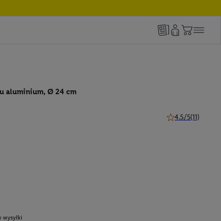
wu aluminium, Ø 24 cm
4.5/5
(11)
4.5 z 5 gwiazdek (
 wysyłki