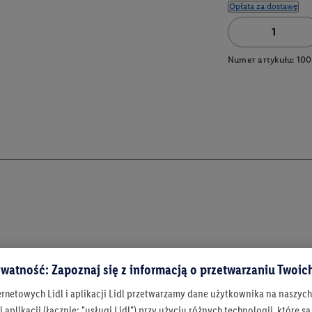
Opłata za dostawę
Numer artykułu:
100
watność: Zapoznaj się z informacją o przetwarzaniu Twoi
ernetowych Lidl i aplikacji Lidl przetwarzamy dane użytkownika na naszyc
 aplikacji (łącznie: "usługi Lidl") przy użyciu różnych technologii, które