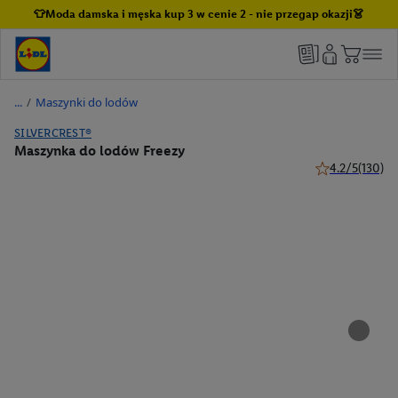
👕Moda damska i męska kup 3 w cenie 2 - nie przegap okazji👗
/
Maszynki do lodów
SILVERCREST®
Maszynka do lodów Freezy
4.2/5
(130)
4.2 z 5 gwiazde