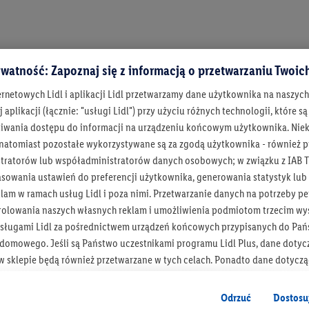
watność: Zapoznaj się z informacją o przetwarzaniu Twoi
ernetowych Lidl i aplikacji Lidl przetwarzamy dane użytkownika na naszyc
 aplikacji (łącznie: "usługi Lidl") przy użyciu różnych technologii, które
iwania dostępu do informacji na urządzeniu końcowym użytkownika. Niekt
 natomiast pozostałe wykorzystywane są za zgodą użytkownika - również p
tratorów lub współadministratorów danych osobowych; w związku z IAB T
asowania ustawień do preferencji użytkownika, generowania statystyk lu
am w ramach usług Lidl i poza nimi. Przetwarzanie danych na potrzeby pe
rolowania naszych własnych reklam i umożliwienia podmiotom trzecim wyś
sługami Lidl za pośrednictwem urządzeń końcowych przypisanych do Pań
omowego. Jeśli są Państwo uczestnikami programu Lidl Plus, dane dotyc
 sklepie będą również przetwarzane w tych celach. Ponadto dane dotycz
 Lidl zostaną udostępnione jednemu z wyżej wymienionych partnerów, ab
klamowych swoich klientów
jako niezależny administrator danych
.
Bądź na bieżą
Odrzuć
Dostosu