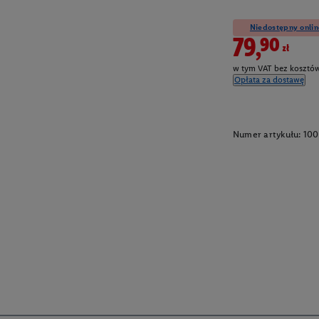
Niedostępny onlin
79,90zł
w tym VAT bez kosztów
Opłata za dostawę
Numer artykułu:
100