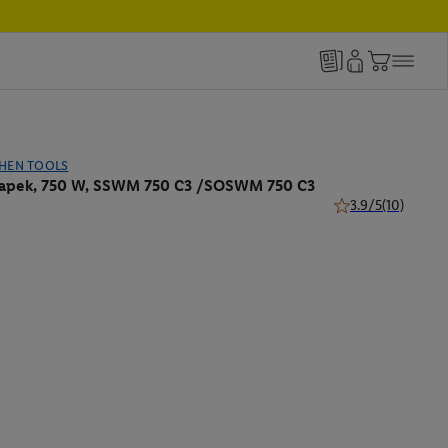
CHEN TOOLS
napek, 750 W, SSWM 750 C3 /SOSWM 750 C3
3.9/5
(10)
3.9 z 5 gwiazdek (1