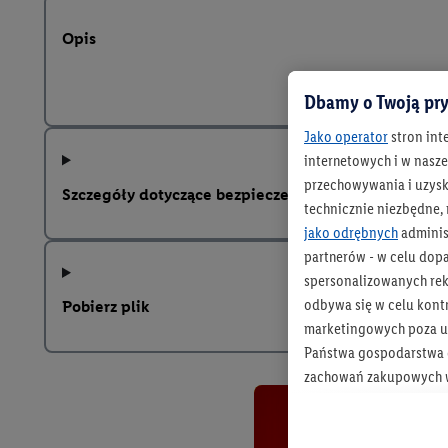
Opis
Dbamy o Twoją pry
Jako operator
stron int
internetowych i w naszej
przechowywania i uzysk
Szczegóły dotyczące bezpieczeństwa produktu
technicznie niezbędne,
jako odrębnych
adminis
partnerów - w celu dop
spersonalizowanych rekl
odbywa się w celu kont
Pobierz plik
marketingowych poza u
Państwa gospodarstwa d
zachowań zakupowych w
zakupowych w usługach
statystyki kampanii re