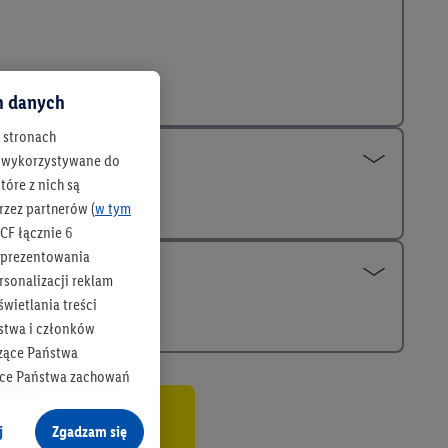
ch danych
h stronach
 są wykorzystywane do
óre z nich są
rzez partnerów (
w tym
CF łącznie
6
b prezentowania
rsonalizacji reklam
wietlania treści
stwa i członków
zące Państwa
ące Państwa zachowań
y mógł on analizować
co
j
Zgadzam się