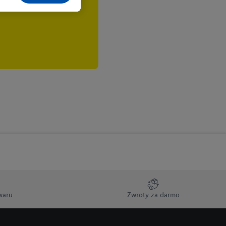
cane o dane z innych
ych w usługach Lidl,
), również przez różne
na urządzeniach
ci marketingowych,
up docelowych,
 konkretnych treści.
 na istniejące konto
e z jednym z wyżej
), który możemy
aby rozpoznać
reklamy. W tym celu
y przetwarzać adres e-
waru
Zwroty za darmo
 z technologii Utiq w
ego adresu IP. Jeśli