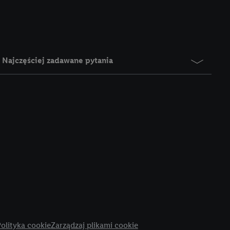
rzy użyciu adresu IP i
n zostanie
o z usług Lidl. W
w usługach
my. Zgodę na
Najczęściej zadawane pytania
 ochrony
danych Utiq
i do celów marketingu
ji można znaleźć w
gie. Klikając
ych celach, w tym na
wania danych i prawo
ityce prywatności
.
na poszczególne cele
żej w formie słów
olityka cookie
Zarządzaj plikami cookie
dostarczanie i