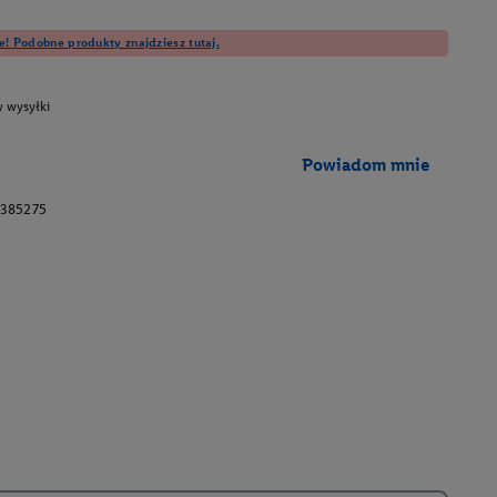
e! Podobne produkty znajdziesz tutaj.
 wysyłki
Powiadom mnie
385275