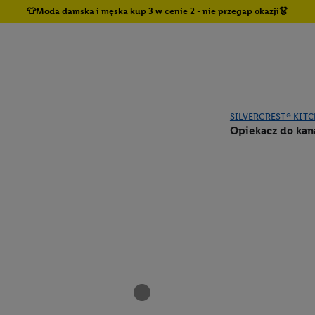
👕Moda damska i męska kup 3 w cenie 2 - nie przegap okazji👗
SILVERCREST® KIT
Opiekacz do ka