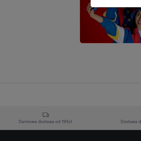
Tworzenie spersonalizo
usług. Obejmuje to łącz
informacji z konta klien
urządzenia końcowe i u
końcowych w celu tworz
przetwarzanie odbywa s
opracowywania ofert or
Jeśli użytkownik wyrazi
Lidl Plus, możemy równ
wymienionych partnerów
następnie wykorzystać 
użytkownika w usługach
my i jeden z innych pa
mail użytkownika w pos
Darmowa dostawa od 199zł
Dostawa d
Użytkownik upoważnia r
usługach Lidl. Utiq naj