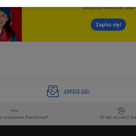
Otrzymuj newsletter Lidla
wanych reklam opiera się na generowaniu profili, które są również wzboga
enie danych (np. dotyczących korzystania z usług Lidl, zachowań zakupow
ta - np. wieku lub płci - a także dokładnych danych dotyczących lokalizacji
Zapisz się!
sługi Lidl, w tym przechowywanie lub uzyskiwanie dostępu do informacji 
enia grup docelowych (tzw. segmentów). W związku z personalizacją treś
ię również w celu pomiaru wydajności/skuteczności reklamy, badania gr
az zapewnienia bezpieczeństwa technicznego i optymalizacji wyświetlania
 zgodę w tym miejscu, a następnie utworzy konto Lidl Plus lub zaloguje się
ież użyć podanego tam adresu e-mail jako współadministratorzy - wspólni
 w celu utworzenia specjalnego identyfikatora internetowego (tzw. EUID
w podobny sposób jak poniżej opisany identyfikator Utiq SA/NV ("Utiq"), 
ZAPISZ SIĘ!
 świadczonych przez podmioty trzecie i wyświetlać mu spersonalizowane 
rtnerów wymienionych powyżej będziemy również jako współadministratorz
taci zahashowanej.
o urządzenia Paczkomat®
30 dni na zwrot to
ównież firmę Utiq oraz operatora sieci
telekomunikacyjnej
do korzystania
pierw sprawdzi, czy technologia jest dostępna dla użytkownika przy użyciu j