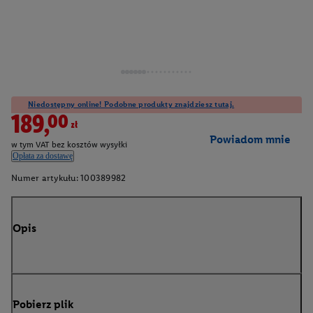
Niedostępny online! Podobne produkty znajdziesz tutaj.
189,00zł
Powiadom mnie
w tym VAT bez kosztów wysyłki
Opłata za dostawę
Numer artykułu:
100389982
Opis
Pobierz plik