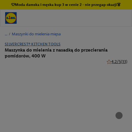
👕Moda damska i męska kup 3 w cenie 2 - nie przegap okazji👗
/
Maszynki do mielenia mięsa
SILVERCREST® KITCHEN TOOLS
Maszynka do mielenia z nasadką do przecierania
pomidorów, 400 W
4.2/5
(33)
4.2 z 5 gwiazd