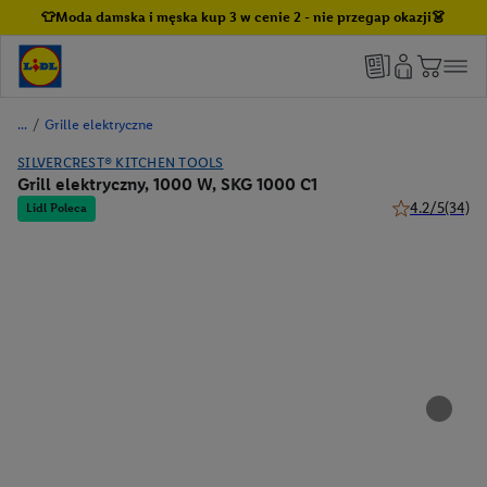
👕Moda damska i męska kup 3 w cenie 2 - nie przegap okazji👗
/
Grille elektryczne
SILVERCREST® KITCHEN TOOLS
Grill elektryczny, 1000 W, SKG 1000 C1
4.2/5
(34)
Lidl Poleca
4.2 z 5 gwiazd