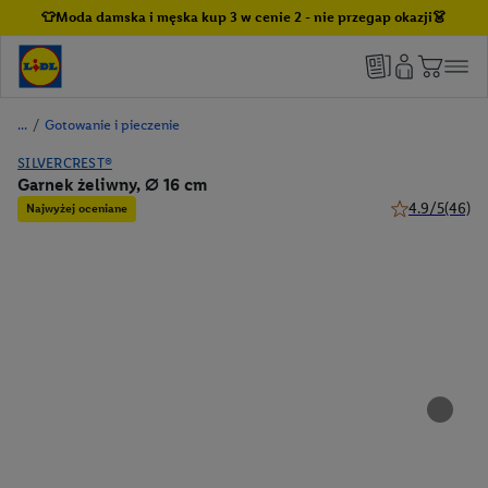
👕Moda damska i męska kup 3 w cenie 2 - nie przegap okazji👗
/
Gotowanie i pieczenie
SILVERCREST®
Garnek żeliwny, ⌀ 16 cm
4.9/5
(46)
Najwyżej oceniane
4.9 z 5 gwiazd