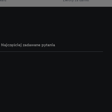
waru
Zwroty za darmo
gie. Klikając
ych celach, w tym na
wania danych i prawo
ityce prywatności
.
na poszczególne cele
żej w formie słów
Najczęściej zadawane pytania
dostarczanie i
urządzeń, identyfikacja
amowych za
u cyfrowego i:
styk lub łączenia
stanie ograniczonych
profili na potrzeby
dostęp do nich.