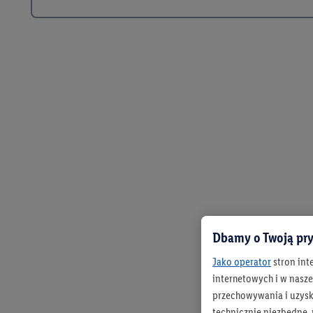
Dbamy o Twoją pry
Jako operator
stron int
internetowych i w naszej
przechowywania i uzysk
technicznie niezbędne,