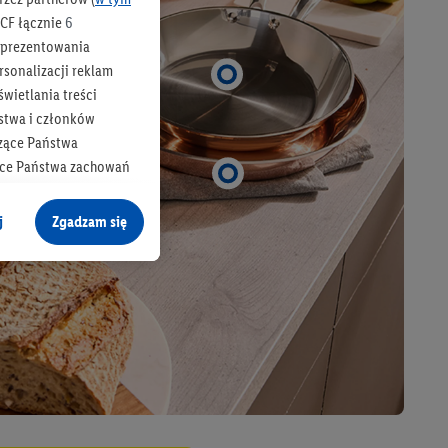
CF łącznie
6
b prezentowania
rsonalizacji reklam
wietlania treści
stwa i członków
zące Państwa
ące Państwa zachowań
y mógł on analizować
j
Zgadzam się
cane o dane z innych
ych w usługach Lidl,
), również przez różne
na urządzeniach
ci marketingowych,
up docelowych,
 konkretnych treści.