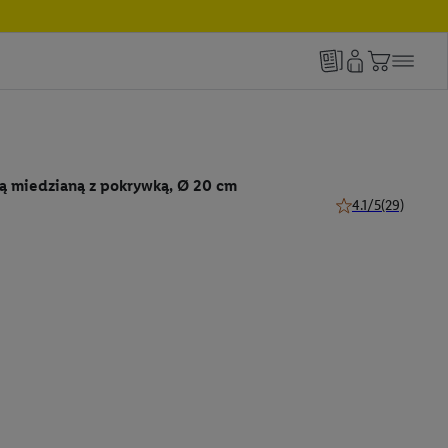
ą miedzianą z pokrywką, Ø 20 cm
4.1/5
(29)
4.1 z 5 gwiazdek (