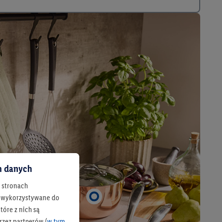
ch danych
h stronach
 są wykorzystywane do
óre z nich są
rzez partnerów (
w tym