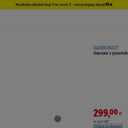
Artykuły szkolne kup 3 w cenie 2 - nie przegap okazji🎒🔥
SILVERCREST®
Garnek z powłok
299,00zł
w tym VAT
Opłata za dostawę