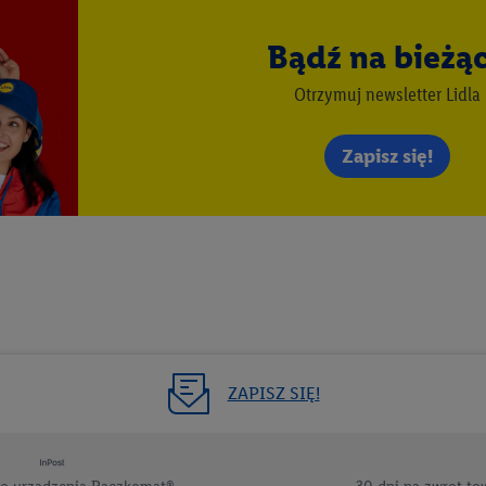
 zgodę w tym miejscu, a następnie utworzy konto Lidl Plus lub zaloguje się
ież użyć podanego tam adresu e-mail jako współadministratorzy - wspólni
Bądź na bieżą
 w celu utworzenia specjalnego identyfikatora internetowego (tzw. EUID
w podobny sposób jak poniżej opisany identyfikator Utiq SA/NV ("Utiq"), 
Otrzymuj newsletter Lidla
 świadczonych przez podmioty trzecie i wyświetlać mu spersonalizowane 
rtnerów wymienionych powyżej będziemy również jako współadministratorz
Zapisz się!
taci zahashowanej.
ównież firmę Utiq oraz operatora sieci
telekomunikacyjnej
do korzystania
pierw sprawdzi, czy technologia jest dostępna dla użytkownika przy użyciu j
s IP użytkownika operatorowi sieci, który utworzy identyfikator dla Utiq p
konta klienta, takiego jak numer telefonu komórkowego. Identyfikator te
ania użytkownika i zebrania informacji o sposobie korzystania przez nieg
ogia ta może być również wykorzystywana do rozpoznawania użytkownika 
dmioty trzecie, abyśmy mogli wyświetlać mu tam spersonalizowane rekla
ZAPISZ SIĘ!
ogii Utiq można wycofać w dowolnym momencie za pośrednictwem portalu
zez "Dostosuj"/"Korzystanie z technologii Utiq opartej na telekomunikacj
zwijanych poniżej (wyłącznie w odniesieniu usług Lidl). Więcej informac
tiq
.