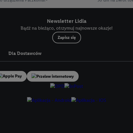
o urządzenia Paczkomat®
30 dni na zwrot to
Odrzuć" powoduje, że aktywne są wyłącznie technicznie niezbędne technolo
nik wyraża zgodę na przetwarzanie danych we wszystkich wyżej wymienion
Newsletter Lidla
mi wymienionymi partnerami. Dalsze informacje, w tym okresy przechowy
Bądź na bieżąco, otrzymuj najnowsze okazje!
owolnym momencie ze skutkiem na przyszłość, można znaleźć w naszej
pol
Zapisz się
stratorów można znaleźć
tutaj
. W sekcji "Dostosuj" możesz wyrazić zgodę 
az dla partnerów ; dotyczy to również celów i funkcji wymienionych poni
Dla Dostawców
e korzystania z IAB TCF do celów reklamowych i pomiaru wydajności:
stwa, zapobieganie i wykrywanie oszustw oraz rozwiązywanie problemów, 
eści, synchronizacja i łączenie danych z różnych źródeł, łączenie różnych 
Przelew internetowy
automatycznie przesyłanych informacji, mierzenie sukcesu kampanii rekl
 wykorzystanie opartej na telekomunikacji technologii Utiq do marketing
nych danych lokalizacyjnych, analiza grup docelowych na podstawie staty
ł, opracowywanie i ulepszanie ofert, pomiar skuteczności reklam, wykorzy
m, wykorzystanie profili do doboru spersonalizowanych reklam, tworzenie 
 przechowywanie lub dostęp do informacji na urządzeniu końcowym.
anych geolokalizacyjnych. Przechowywanie informacji na urządzeniu lub 