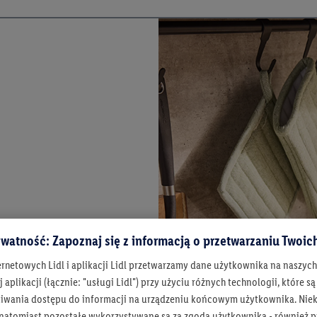
watność: Zapoznaj się z informacją o przetwarzaniu Twoi
ernetowych Lidl i aplikacji Lidl przetwarzamy dane użytkownika na naszyc
 aplikacji (łącznie: "usługi Lidl") przy użyciu różnych technologii, które
iwania dostępu do informacji na urządzeniu końcowym użytkownika. Niekt
 natomiast pozostałe wykorzystywane są za zgodą użytkownika - również p