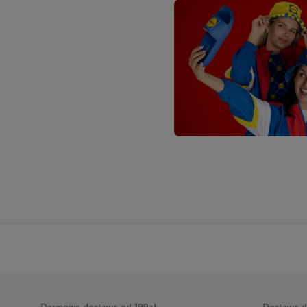
Jeśli użytkownik wyrazi
Lidl Plus, możemy równ
wymienionych partnerów
następnie wykorzystać 
użytkownika w usługach
my i jeden z innych pa
mail użytkownika w pos
Użytkownik upoważnia r
usługach Lidl. Utiq naj
tak, Utiq udostępni adre
numeru referencyjnego 
wykorzystany do rozpozn
szczególności technol
obsługiwanych przez po
korzystanie z technol
("consenthub")
lub popr
cyfrowego" w opcjach ro
polityce prywatności U