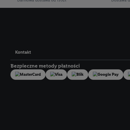
Darmowa dostawa od 199zł
Dostawa d
Kliknięcie w przycisk "
"Zgadzam się", użytkow
współpracę ze wszystki
do cofnięcia zgody w d
Informacje dot. Admini
wykorzystania danych or
Kontakt
kluczowych w kontekści
Bezpieczne metody płatności
Zapewnienie bezpieczeń
wyświetlanie reklam i tr
urządzeń na podstawie 
pośrednictwem TTD oraz
wykorzystywanie dokład
danych z różnych źróde
danych do wyboru rekla
personalizacji reklam,
Użycie dokładnych d
Title