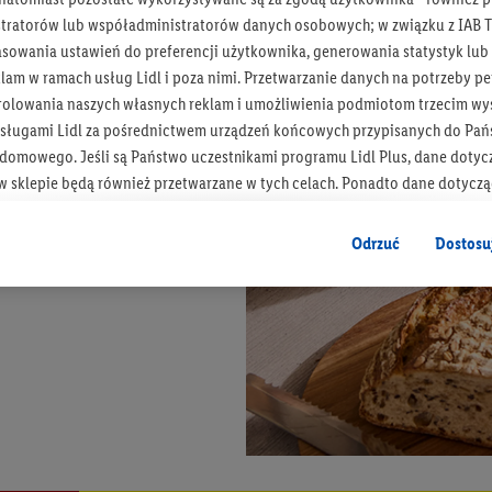
tratorów lub współadministratorów danych osobowych; w związku z IAB T
asowania ustawień do preferencji użytkownika, generowania statystyk lu
am w ramach usług Lidl i poza nimi. Przetwarzanie danych na potrzeby pe
rolowania naszych własnych reklam i umożliwienia podmiotom trzecim wyś
sługami Lidl za pośrednictwem urządzeń końcowych przypisanych do Pań
omowego. Jeśli są Państwo uczestnikami programu Lidl Plus, dane dotyc
 sklepie będą również przetwarzane w tych celach. Ponadto dane dotycz
 Lidl zostaną udostępnione jednemu z wyżej wymienionych partnerów, ab
klamowych swoich klientów
jako niezależny administrator danych
.
Odrzuć
Dostosu
wanych reklam opiera się na generowaniu profili, które są również wzboga
enie danych (np. dotyczących korzystania z usług Lidl, zachowań zakupow
ta - np. wieku lub płci - a także dokładnych danych dotyczących lokalizacji
sługi Lidl, w tym przechowywanie lub uzyskiwanie dostępu do informacji 
enia grup docelowych (tzw. segmentów). W związku z personalizacją treś
ię również w celu pomiaru wydajności/skuteczności reklamy, badania gr
az zapewnienia bezpieczeństwa technicznego i optymalizacji wyświetlania