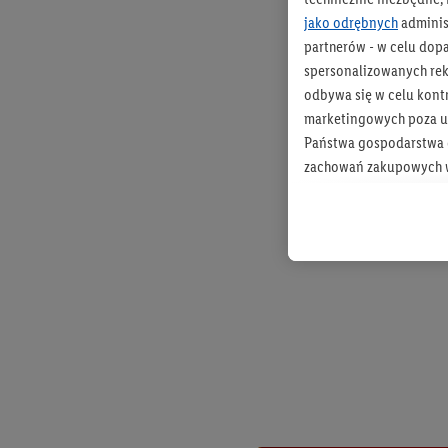
jako odrębnych
adminis
partnerów - w celu dop
spersonalizowanych rekl
odbywa się w celu kont
marketingowych poza u
Państwa gospodarstwa d
zachowań zakupowych w
zakupowych w usługach
statystyki kampanii re
Tworzenie spersonalizo
usług. Obejmuje to łącz
informacji z konta klien
urządzenia końcowe i u
końcowych w celu tworz
przetwarzanie odbywa s
opracowywania ofert or