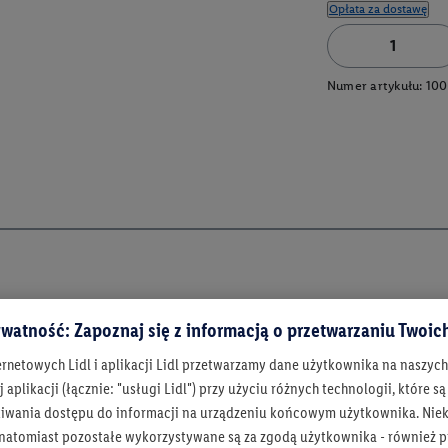
Opłata za dostawę
Numer artykułu:
100
watność: Zapoznaj się z informacją o przetwarzaniu Twoi
ernetowych Lidl i aplikacji Lidl przetwarzamy dane użytkownika na naszyc
 aplikacji (łącznie: "usługi Lidl") przy użyciu różnych technologii, które
iwania dostępu do informacji na urządzeniu końcowym użytkownika. Niekt
 natomiast pozostałe wykorzystywane są za zgodą użytkownika - również p
Bądź na bieżą