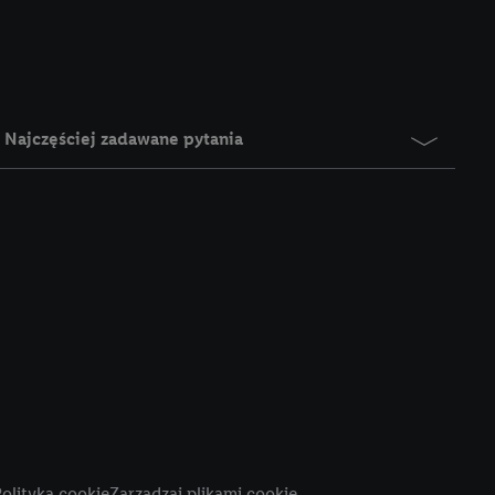
e z jednym z wyżej
), który możemy
aby rozpoznać
reklamy. W tym celu
y przetwarzać adres e-
Najczęściej zadawane pytania
 z technologii Utiq w
ego adresu IP. Jeśli
rzy użyciu adresu IP i
n zostanie
o z usług Lidl. W
w usługach
my. Zgodę na
 ochrony
danych Utiq
i do celów marketingu
ji można znaleźć w
olityka cookie
Zarządzaj plikami cookie