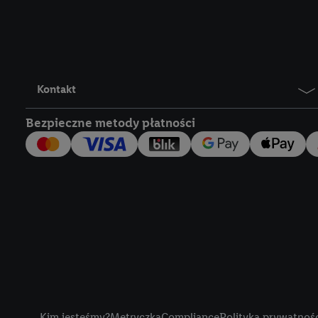
Lidl Plus, możemy równ
wymienionych partnerów
następnie wykorzystać 
użytkownika w usługach
my i jeden z innych pa
Kontakt
mail użytkownika w pos
Bezpieczne metody płatności
Użytkownik upoważnia r
usługach Lidl. Utiq naj
tak, Utiq udostępni adre
numeru referencyjnego 
wykorzystany do rozpozn
szczególności technol
obsługiwanych przez po
korzystanie z technol
("consenthub")
lub popr
cyfrowego" w opcjach ro
Title
polityce prywatności U
Kim jesteśmy?
Metryczka
Compliance
Polityka prywatnoś