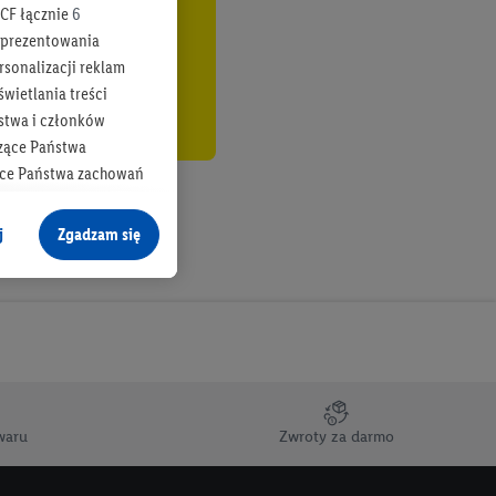
CF łącznie
6
b prezentowania
rsonalizacji reklam
wietlania treści
stwa i członków
zące Państwa
ące Państwa zachowań
y mógł on analizować
j
Zgadzam się
cane o dane z innych
ych w usługach Lidl,
), również przez różne
na urządzeniach
ci marketingowych,
up docelowych,
waru
Zwroty za darmo
 konkretnych treści.
 na istniejące konto