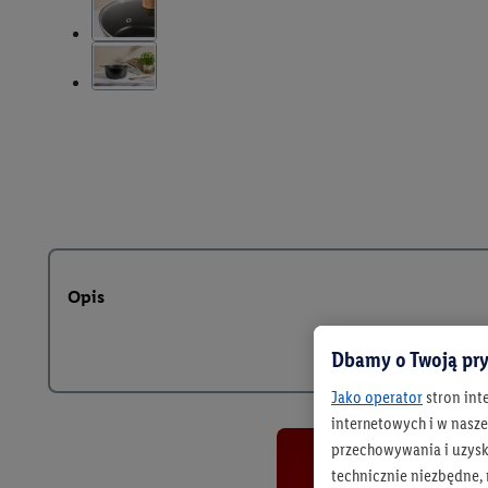
Opis
Dbamy o Twoją pry
Jako operator
stron int
internetowych i w naszej
przechowywania i uzysk
technicznie niezbędne,