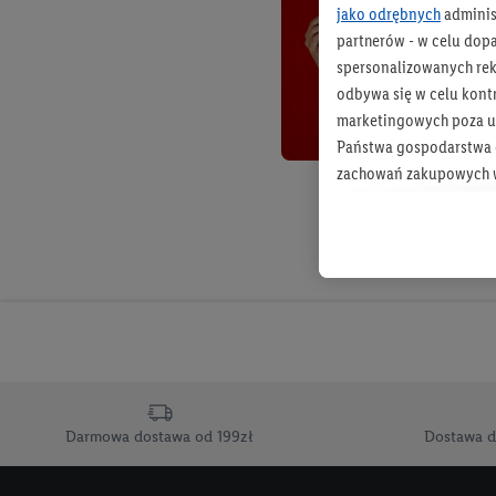
jako odrębnych
adminis
partnerów - w celu dop
spersonalizowanych rekl
odbywa się w celu kont
marketingowych poza u
Państwa gospodarstwa d
zachowań zakupowych w
zakupowych w usługach
statystyki kampanii re
Tworzenie spersonalizo
usług. Obejmuje to łącz
informacji z konta klien
urządzenia końcowe i u
końcowych w celu tworz
przetwarzanie odbywa s
Darmowa dostawa od 199zł
Dostawa d
opracowywania ofert or
Jeśli użytkownik wyrazi