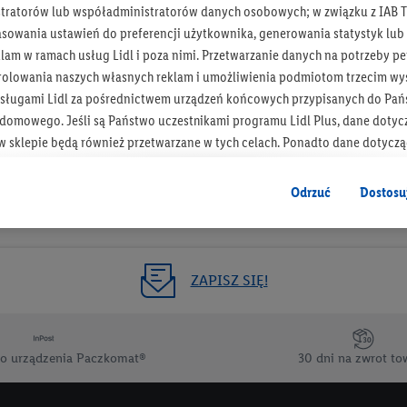
tratorów lub współadministratorów danych osobowych; w związku z IAB T
Otrzymuj newsletter Lidla
asowania ustawień do preferencji użytkownika, generowania statystyk lu
am w ramach usług Lidl i poza nimi. Przetwarzanie danych na potrzeby pe
rolowania naszych własnych reklam i umożliwienia podmiotom trzecim wyś
Zapisz się!
sługami Lidl za pośrednictwem urządzeń końcowych przypisanych do Pań
omowego. Jeśli są Państwo uczestnikami programu Lidl Plus, dane dotyc
 sklepie będą również przetwarzane w tych celach. Ponadto dane dotycz
 Lidl zostaną udostępnione jednemu z wyżej wymienionych partnerów, ab
klamowych swoich klientów
jako niezależny administrator danych
.
Odrzuć
Dostosu
wanych reklam opiera się na generowaniu profili, które są również wzboga
enie danych (np. dotyczących korzystania z usług Lidl, zachowań zakupow
ta - np. wieku lub płci - a także dokładnych danych dotyczących lokalizacji
ZAPISZ SIĘ!
sługi Lidl, w tym przechowywanie lub uzyskiwanie dostępu do informacji 
enia grup docelowych (tzw. segmentów). W związku z personalizacją treś
ię również w celu pomiaru wydajności/skuteczności reklamy, badania gr
o urządzenia Paczkomat®
30 dni na zwrot to
az zapewnienia bezpieczeństwa technicznego i optymalizacji wyświetlania
 zgodę w tym miejscu, a następnie utworzy konto Lidl Plus lub zaloguje się