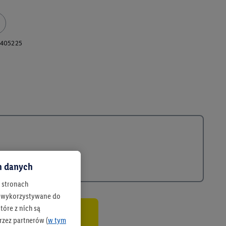
405225
ch danych
h stronach
 są wykorzystywane do
óre z nich są
rzez partnerów (
w tym
co