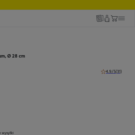
um, Ø 28 cm
4.9/5
(31)
4.9 z 5 gwiazdek (3
 wysyłki