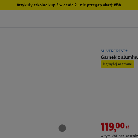
Artykuły szkolne kup 3 w cenie 2 - nie przegap okazji🎒🔥
SILVERCREST®
Garnek z alumin
Najwyżej oceniane
119,00zł
w tym VAT bez kosztów