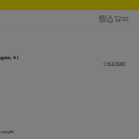
gów, 4 l
4.5/5
(20)
4.5 z 5 gwiazdek (2
 wysyłki