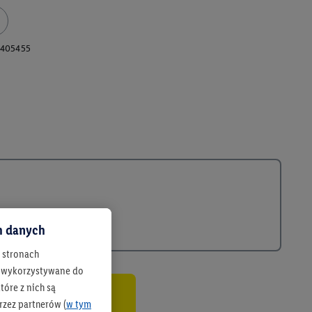
405455
ch danych
h stronach
 są wykorzystywane do
óre z nich są
rzez partnerów (
w tym
co