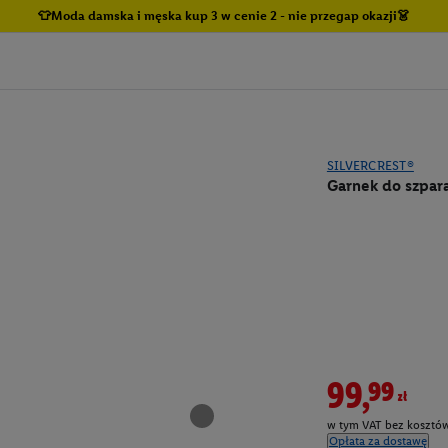
👕Moda damska i męska kup 3 w cenie 2 - nie przegap okazji👗
SILVERCREST®
Garnek do szpara
99,99zł
w tym VAT bez kosztów
Opłata za dostawę