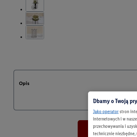
Opis
Dbamy o Twoją pry
Jako operator
stron int
internetowych i w naszej
przechowywania i uzysk
technicznie niezbędne,