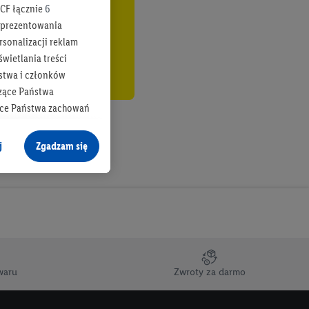
CF łącznie
6
b prezentowania
rsonalizacji reklam
wietlania treści
stwa i członków
zące Państwa
ące Państwa zachowań
y mógł on analizować
j
Zgadzam się
cane o dane z innych
ych w usługach Lidl,
), również przez różne
na urządzeniach
ci marketingowych,
up docelowych,
waru
Zwroty za darmo
 konkretnych treści.
 na istniejące konto