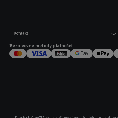
Lidl Plus, możemy równ
wymienionych partnerów
następnie wykorzystać 
użytkownika w usługach
my i jeden z innych pa
Kontakt
mail użytkownika w pos
Bezpieczne metody płatności
Użytkownik upoważnia r
usługach Lidl. Utiq naj
tak, Utiq udostępni adre
numeru referencyjnego 
wykorzystany do rozpozn
szczególności technol
obsługiwanych przez po
korzystanie z technol
("consenthub")
lub popr
cyfrowego" w opcjach ro
Title
polityce prywatności U
Kim jesteśmy?
Metryczka
Compliance
Polityka prywatnoś