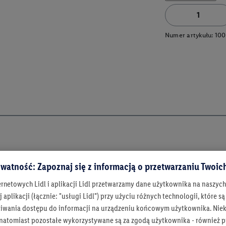
Numer artykułu:
100
watność: Zapoznaj się z informacją o przetwarzaniu Twoi
ernetowych Lidl i aplikacji Lidl przetwarzamy dane użytkownika na naszyc
 aplikacji (łącznie: "usługi Lidl") przy użyciu różnych technologii, które
iwania dostępu do informacji na urządzeniu końcowym użytkownika. Niekt
 natomiast pozostałe wykorzystywane są za zgodą użytkownika - również p
Bądź na bieżą