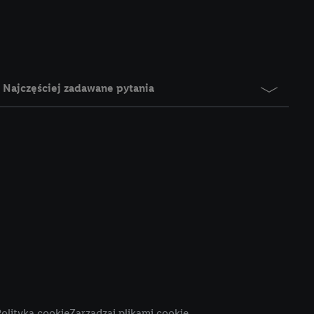
e z jednym z wyżej
), który możemy
aby rozpoznać
reklamy. W tym celu
y przetwarzać adres e-
Najczęściej zadawane pytania
 z technologii Utiq w
ego adresu IP. Jeśli
rzy użyciu adresu IP i
n zostanie
o z usług Lidl. W
w usługach
my. Zgodę na
 ochrony
danych Utiq
i do celów marketingu
ji można znaleźć w
olityka cookie
Zarządzaj plikami cookie