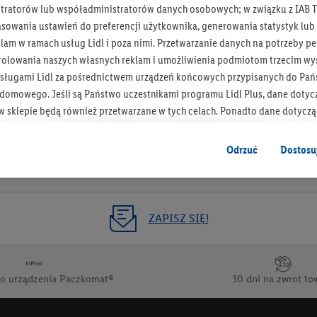
tratorów lub współadministratorów danych osobowych; w związku z IAB T
Otrzymuj newsletter Lidla
asowania ustawień do preferencji użytkownika, generowania statystyk lu
am w ramach usług Lidl i poza nimi. Przetwarzanie danych na potrzeby pe
rolowania naszych własnych reklam i umożliwienia podmiotom trzecim wyś
Zapisz się!
sługami Lidl za pośrednictwem urządzeń końcowych przypisanych do Pań
omowego. Jeśli są Państwo uczestnikami programu Lidl Plus, dane dotyc
 sklepie będą również przetwarzane w tych celach. Ponadto dane dotycz
 Lidl zostaną udostępnione jednemu z wyżej wymienionych partnerów, ab
klamowych swoich klientów
jako niezależny administrator danych
.
Odrzuć
Dostosu
wanych reklam opiera się na generowaniu profili, które są również wzboga
enie danych (np. dotyczących korzystania z usług Lidl, zachowań zakupow
ta - np. wieku lub płci - a także dokładnych danych dotyczących lokalizacji
ZAPISZ SIĘ!
sługi Lidl, w tym przechowywanie lub uzyskiwanie dostępu do informacji 
enia grup docelowych (tzw. segmentów). W związku z personalizacją treś
ię również w celu pomiaru wydajności/skuteczności reklamy, badania gr
o urządzenia Paczkomat®
30 dni na zwrot to
az zapewnienia bezpieczeństwa technicznego i optymalizacji wyświetlania
 zgodę w tym miejscu, a następnie utworzy konto Lidl Plus lub zaloguje się