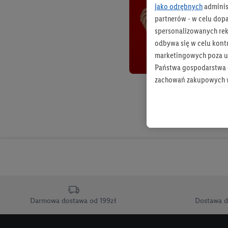
jako odrębnych
adminis
partnerów - w celu dop
spersonalizowanych rekl
odbywa się w celu kont
marketingowych poza u
Państwa gospodarstwa d
zachowań zakupowych w
zakupowych w usługach
statystyki kampanii re
Tworzenie spersonalizo
usług. Obejmuje to łącz
informacji z konta klien
urządzenia końcowe i u
końcowych w celu tworz
przetwarzanie odbywa s
Darmowa dostawa od 199zł
Dostawa d
opracowywania ofert or
Jeśli użytkownik wyrazi