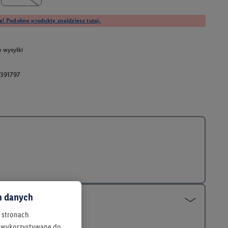
e! Podobne produkty znajdziesz tutaj.
 wysyłki
391797
ch danych
h stronach
 są wykorzystywane do