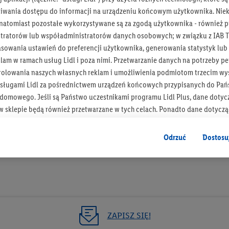
iwania dostępu do informacji na urządzeniu końcowym użytkownika. Niekt
 natomiast pozostałe wykorzystywane są za zgodą użytkownika - również p
tratorów lub współadministratorów danych osobowych; w związku z IAB T
asowania ustawień do preferencji użytkownika, generowania statystyk lu
Bądź na bieżą
am w ramach usług Lidl i poza nimi. Przetwarzanie danych na potrzeby pe
rolowania naszych własnych reklam i umożliwienia podmiotom trzecim wyś
Otrzymuj newsletter Lidla
sługami Lidl za pośrednictwem urządzeń końcowych przypisanych do Pań
omowego. Jeśli są Państwo uczestnikami programu Lidl Plus, dane dotyc
Zapisz się!
 sklepie będą również przetwarzane w tych celach. Ponadto dane dotycz
 Lidl zostaną udostępnione jednemu z wyżej wymienionych partnerów, ab
klamowych swoich klientów
jako niezależny administrator danych
.
Odrzuć
Dostosu
wanych reklam opiera się na generowaniu profili, które są również wzboga
enie danych (np. dotyczących korzystania z usług Lidl, zachowań zakupow
ta - np. wieku lub płci - a także dokładnych danych dotyczących lokalizacji
sługi Lidl, w tym przechowywanie lub uzyskiwanie dostępu do informacji 
enia grup docelowych (tzw. segmentów). W związku z personalizacją treś
ZAPISZ SIĘ!
ię również w celu pomiaru wydajności/skuteczności reklamy, badania gr