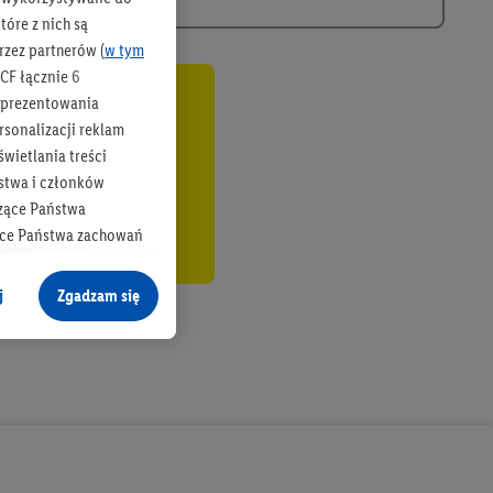
óre z nich są
rzez partnerów (
w tym
CF łącznie
6
b prezentowania
co
rsonalizacji reklam
wietlania treści
stwa i członków
zące Państwa
ące Państwa zachowań
y mógł on analizować
j
Zgadzam się
cane o dane z innych
ych w usługach Lidl,
), również przez różne
na urządzeniach
ci marketingowych,
up docelowych,