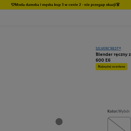
👕Moda damska i męska kup 3 w cenie 2 - nie przegap okazji👗
SILVERCREST®
Blender ręczny 
600 E6
Najwyżej oceniane
Kolor:
Wybór 