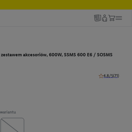
z zestawem akcesoriów, 600W, SSMS 600 E6 / SOSMS
4.8/5
(71)
4.8 z 5 gwiazdek (7
wariantu