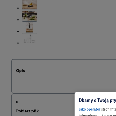
Opis
Dbamy o Twoją pry
Jako operator
stron int
Pobierz plik
internetowych i w naszej