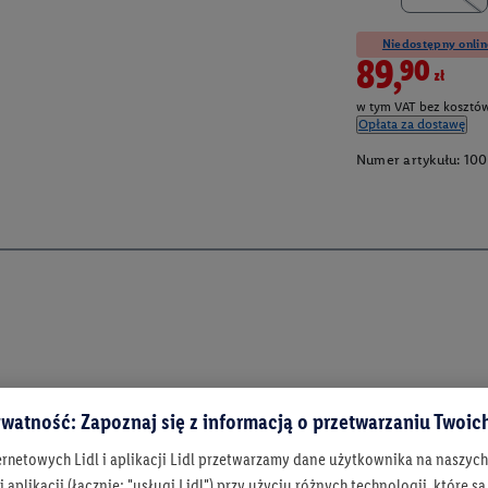
Niedostępny onlin
89,90zł
w tym VAT bez kosztów
Opłata za dostawę
Numer artykułu:
100
watność: Zapoznaj się z informacją o przetwarzaniu Twoi
ernetowych Lidl i aplikacji Lidl przetwarzamy dane użytkownika na naszyc
 aplikacji (łącznie: "usługi Lidl") przy użyciu różnych technologii, które