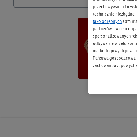
przechowywania i uzysk
technicznie niezbędne,
jako odrębnych
adminis
partnerów - w celu dop
spersonalizowanych rekl
odbywa się w celu kont
marketingowych poza u
Państwa gospodarstwa d
zachowań zakupowych w
zakupowych w usługach
statystyki kampanii re
Tworzenie spersonalizo
usług. Obejmuje to łącz
informacji z konta klien
urządzenia końcowe i u
końcowych w celu tworz
przetwarzanie odbywa s