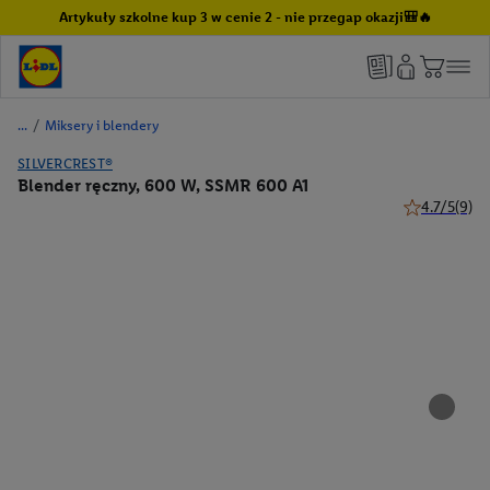
Artykuły szkolne kup 3 w cenie 2 - nie przegap okazji🎒🔥
/
Miksery i blendery
SILVERCREST®
Blender ręczny, 600 W, SSMR 600 A1
4.7/5
(9)
4.7 z 5 gwiaz