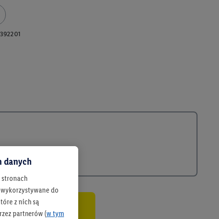
392201
ch danych
h stronach
 są wykorzystywane do
óre z nich są
rzez partnerów (
w tym
co