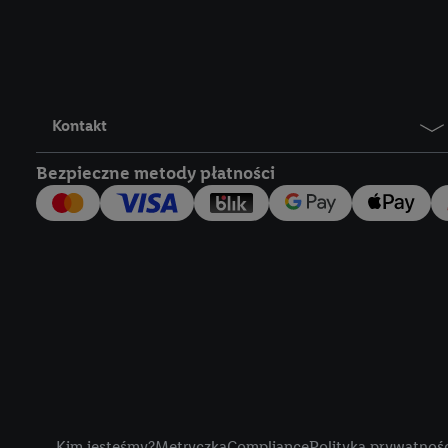
Lidl Plus, możemy równ
wymienionych partnerów
następnie wykorzystać 
użytkownika w usługach
my i jeden z innych pa
Kontakt
mail użytkownika w pos
Bezpieczne metody płatności
Użytkownik upoważnia r
usługach Lidl. Utiq naj
tak, Utiq udostępni adre
numeru referencyjnego 
wykorzystany do rozpozn
szczególności technol
obsługiwanych przez po
korzystanie z technol
("consenthub")
lub popr
cyfrowego" w opcjach ro
Title
polityce prywatności U
Kim jesteśmy?
Metryczka
Compliance
Polityka prywatnoś