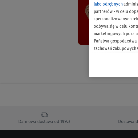
jako odrębnych
adminis
partnerów - w celu dop
spersonalizowanych rekl
odbywa się w celu kont
marketingowych poza u
Państwa gospodarstwa d
zachowań zakupowych w
zakupowych w usługach
statystyki kampanii re
Tworzenie spersonalizo
usług. Obejmuje to łącz
informacji z konta klien
urządzenia końcowe i u
końcowych w celu tworz
przetwarzanie odbywa s
Darmowa dostawa od 199zł
Dostawa d
opracowywania ofert or
Jeśli użytkownik wyrazi