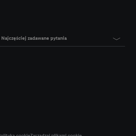
e z jednym z wyżej
), który możemy
aby rozpoznać
reklamy. W tym celu
y przetwarzać adres e-
Najczęściej zadawane pytania
 z technologii Utiq w
ego adresu IP. Jeśli
rzy użyciu adresu IP i
n zostanie
o z usług Lidl. W
w usługach
my. Zgodę na
 ochrony
danych Utiq
i do celów marketingu
ji można znaleźć w
olityka cookie
Zarządzaj plikami cookie