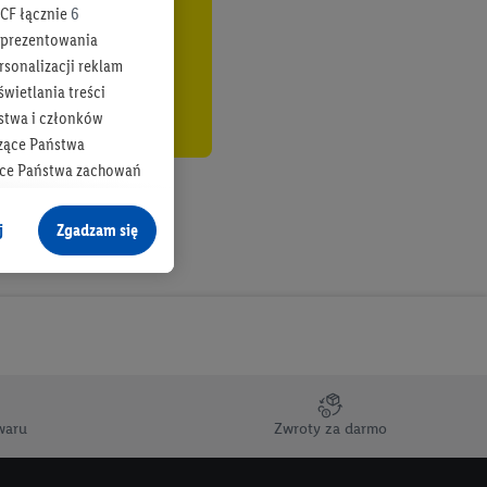
CF łącznie
6
b prezentowania
rsonalizacji reklam
wietlania treści
stwa i członków
zące Państwa
ące Państwa zachowań
y mógł on analizować
j
Zgadzam się
cane o dane z innych
ych w usługach Lidl,
), również przez różne
na urządzeniach
ci marketingowych,
up docelowych,
waru
Zwroty za darmo
 konkretnych treści.
 na istniejące konto