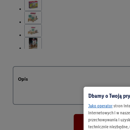
Opis
Dbamy o Twoją pry
Jako operator
stron int
internetowych i w naszej
przechowywania i uzysk
technicznie niezbędne,