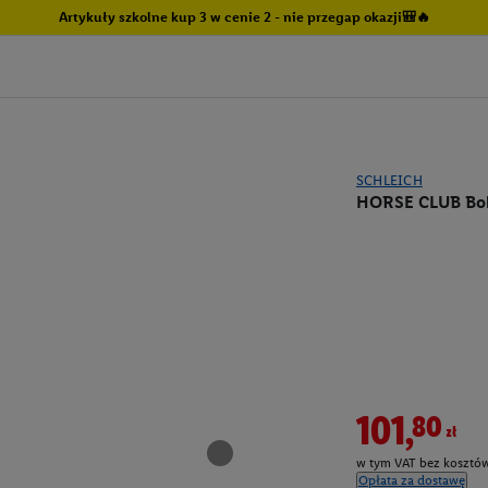
Artykuły szkolne kup 3 w cenie 2 - nie przegap okazji🎒🔥
SCHLEICH
HORSE CLUB Boks
101,80zł
w tym VAT bez kosztów
Opłata za dostawę