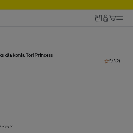
 dla konia Tori Princess
5/5
(2)
5 z 5 gwiazdek (
 wysyłki