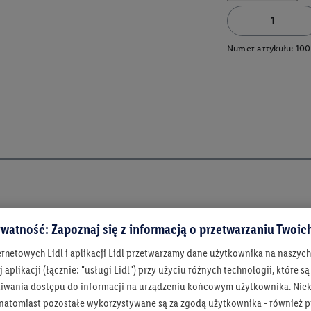
Numer artykułu:
100
watność: Zapoznaj się z informacją o przetwarzaniu Twoi
ernetowych Lidl i aplikacji Lidl przetwarzamy dane użytkownika na naszyc
 aplikacji (łącznie: "usługi Lidl") przy użyciu różnych technologii, które
iwania dostępu do informacji na urządzeniu końcowym użytkownika. Niekt
 natomiast pozostałe wykorzystywane są za zgodą użytkownika - również p
Bądź na bieżą