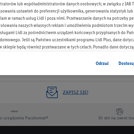
tratorów lub współadministratorów danych osobowych; w związku z IAB T
Otrzymuj newsletter Lidla
asowania ustawień do preferencji użytkownika, generowania statystyk lu
am w ramach usług Lidl i poza nimi. Przetwarzanie danych na potrzeby pe
rolowania naszych własnych reklam i umożliwienia podmiotom trzecim wyś
Zapisz się!
sługami Lidl za pośrednictwem urządzeń końcowych przypisanych do Pań
omowego. Jeśli są Państwo uczestnikami programu Lidl Plus, dane dotyc
 sklepie będą również przetwarzane w tych celach. Ponadto dane dotycz
 Lidl zostaną udostępnione jednemu z wyżej wymienionych partnerów, ab
klamowych swoich klientów
jako niezależny administrator danych
.
Odrzuć
Dostosu
wanych reklam opiera się na generowaniu profili, które są również wzboga
enie danych (np. dotyczących korzystania z usług Lidl, zachowań zakupow
ta - np. wieku lub płci - a także dokładnych danych dotyczących lokalizacji
ZAPISZ SIĘ!
sługi Lidl, w tym przechowywanie lub uzyskiwanie dostępu do informacji 
enia grup docelowych (tzw. segmentów). W związku z personalizacją treś
ię również w celu pomiaru wydajności/skuteczności reklamy, badania gr
o urządzenia Paczkomat®
30 dni na zwrot to
az zapewnienia bezpieczeństwa technicznego i optymalizacji wyświetlania
 zgodę w tym miejscu, a następnie utworzy konto Lidl Plus lub zaloguje się