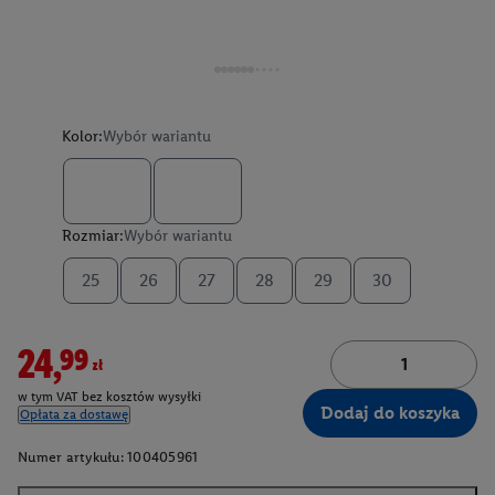
Kolor:
Wybór wariantu
Rozmiar:
Wybór wariantu
25
26
27
28
29
30
24,99zł
w tym VAT bez kosztów wysyłki
Dodaj do koszyka
Opłata za dostawę
Numer artykułu:
100405961