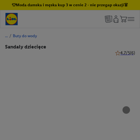
👕Moda damska i męska kup 3 w cenie 2 - nie przegap okazji👗
/
Buty do wody
Sandały dziecięce
4.7/5
(6)
4.7 z 5 gwiaz