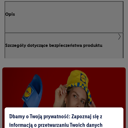
Opis
Szczegóły dotyczące bezpieczeństwa produktu
Dbamy o Twoją prywatność: Zapoznaj się z
informacją o przetwarzaniu Twoich danych