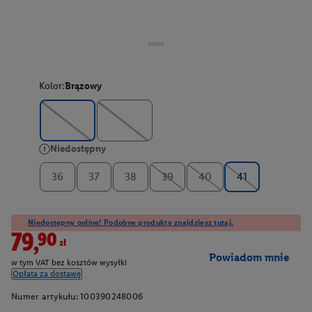
Kolor:
Brązowy
Niedostępny
36
37
38
39
40
41
Niedostępny online! Podobne produkty znajdziesz tutaj.
79,90zł
Powiadom mnie
w tym VAT bez kosztów wysyłki
Opłata za dostawę
Numer artykułu:
100390248006