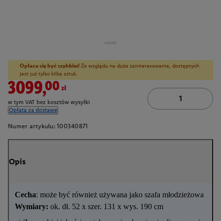
Opłaca się być szybkim!
Ze względu na duże zainteresowanie, dostępnych
jest już tylko kilka sztuk.
3099,00zł
w tym VAT bez kosztów wysyłki
Opłata za dostawę
Numer artykułu:
100340871
Opis
Cecha
: może być również używana jako szafa młodzieżowa
Wymiary:
ok. dł. 52 x szer. 131 x wys. 190 cm