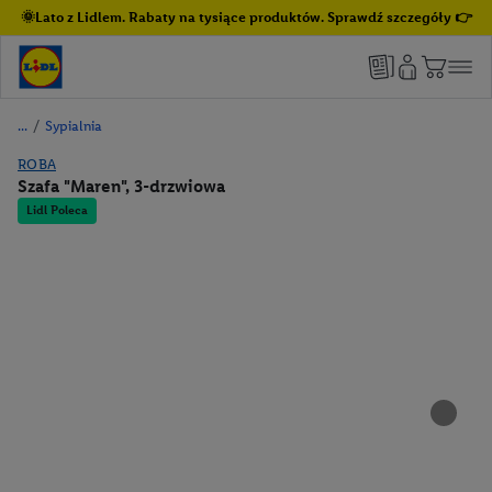
🌞Lato z Lidlem. Rabaty na tysiące produktów. Sprawdź szczegóły 👉
/
Sypialnia
ROBA
Szafa "Maren", 3-drzwiowa
Lidl Poleca