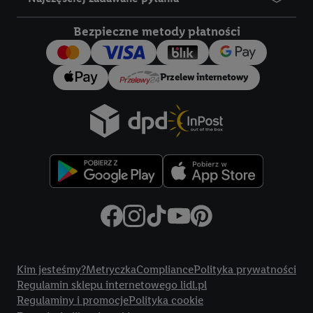
bezpieczeństwa technicznego i optymalizacji wyświetlania
konkretnych treści.
Bezpieczne metody płatności
Jeśli użytkownik wyrazi zgodę w tym miejscu, a następnie
utworzy konto Lidl Plus lub zaloguje się na istniejące konto
Przelew internetowy
Lidl Plus, możemy również użyć podanego tam adresu e-mail
jako współadministratorzy - wspólnie z jednym z wyżej
wymienionych partnerów w celu utworzenia specjalnego
identyfikatora internetowego (tzw. EUID), który możemy
następnie wykorzystać w podobny sposób jak poniżej opisany
identyfikator Utiq SA/NV ("Utiq"), aby rozpoznać użytkownika
w usługach świadczonych przez podmioty trzecie i wyświetlać
mu spersonalizowane reklamy. W tym celu my i jeden z innych
partnerów wymienionych powyżej będziemy również jako
współadministratorzy przetwarzać adres e-mail użytkownika
Title
w postaci zahashowanej.
Kim jesteśmy?
Metryczka
Compliance
Polityka prywatności
Regulamin sklepu internetowego lidl.pl
Użytkownik upoważnia również firmę Utiq oraz operatora
Regulaminy i promocje
Polityka cookie
sieci
telekomunikacyjnej
do korzystania z technologii Utiq w