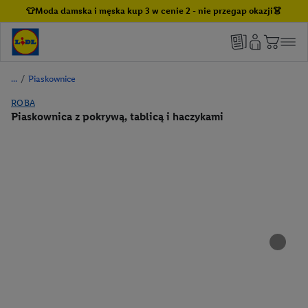
👕Moda damska i męska kup 3 w cenie 2 - nie przegap okazji👗
/
Piaskownice
ROBA
Piaskownica z pokrywą, tablicą i haczykami