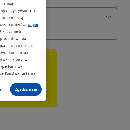
h stronach
 są wykorzystywane do
óre z nich są
rzez partnerów (
w tym
CF łącznie
6
b prezentowania
rsonalizacji reklam
wietlania treści
stwa i członków
co
zące Państwa
ące Państwa zachowań
y mógł on analizować
j
Zgadzam się
cane o dane z innych
ych w usługach Lidl,
), również przez różne
na urządzeniach
ci marketingowych,