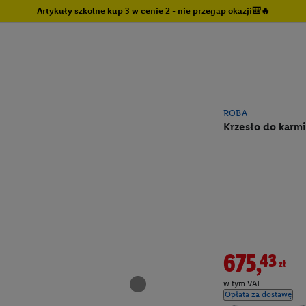
Artykuły szkolne kup 3 w cenie 2 - nie przegap okazji🎒🔥
ROBA
Krzesło do karmi
675,43zł
w tym VAT
Opłata za dostawę