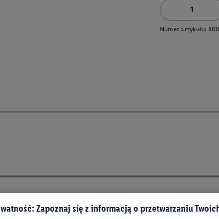
Numer artykułu:
80
watność: Zapoznaj się z informacją o przetwarzaniu Twoi