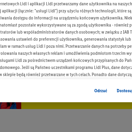
ernetowych Lidl i aplikacji Lidl przetwarzamy dane użytkownika na naszyc
 aplikacji (łącznie: "usługi Lidl") przy użyciu różnych technologii, które
iwania dostępu do informacji na urządzeniu końcowym użytkownika. Niekt
 natomiast pozostałe wykorzystywane są za zgodą użytkownika - również p
tratorów lub współadministratorów danych osobowych; w związku z IAB T
asowania ustawień do preferencji użytkownika, generowania statystyk lu
am w ramach usług Lidl i poza nimi. Przetwarzanie danych na potrzeby pe
rolowania naszych własnych reklam i umożliwienia podmiotom trzecim wyś
sługami Lidl za pośrednictwem urządzeń końcowych przypisanych do Pań
Bądź na bieżą
omowego. Jeśli są Państwo uczestnikami programu Lidl Plus, dane dotyc
 sklepie będą również przetwarzane w tych celach. Ponadto dane dotycz
Otrzymuj newsletter Lidla
 Lidl zostaną udostępnione jednemu z wyżej wymienionych partnerów, ab
klamowych swoich klientów
jako niezależny administrator danych
.
Odrzuć
Dostosu
Zapisz się!
wanych reklam opiera się na generowaniu profili, które są również wzboga
enie danych (np. dotyczących korzystania z usług Lidl, zachowań zakupow
ta - np. wieku lub płci - a także dokładnych danych dotyczących lokalizacji
sługi Lidl, w tym przechowywanie lub uzyskiwanie dostępu do informacji 
enia grup docelowych (tzw. segmentów). W związku z personalizacją treś