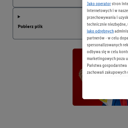
Jako operator
stron int
internetowych i w naszej
przechowywania i uzysk
technicznie niezbędne,
Pobierz plik
jako odrębnych
adminis
partnerów - w celu dop
spersonalizowanych rekl
odbywa się w celu kont
marketingowych poza u
Państwa gospodarstwa d
zachowań zakupowych w
zakupowych w usługach
statystyki kampanii re
Tworzenie spersonalizo
usług. Obejmuje to łącz
informacji z konta klien
urządzenia końcowe i u
końcowych w celu tworz