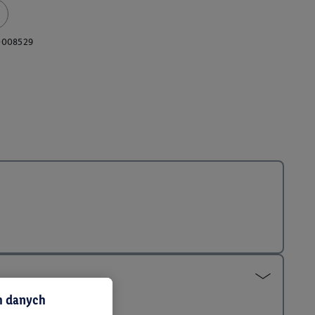
0008529
ch danych