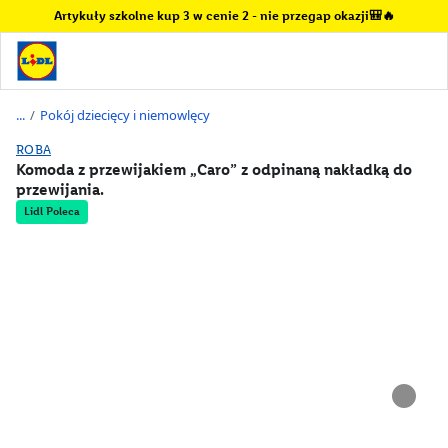
Artykuły szkolne kup 3 w cenie 2 - nie przegap okazji🎒🔥
/
Pokój dziecięcy i niemowlęcy
ROBA
Komoda z przewijakiem „Caro” z odpinaną nakładką do
przewijania.
Lidl Poleca