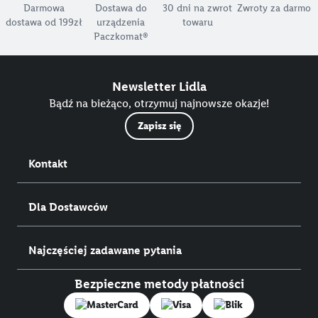
Darmowa
Dostawa do
30 dni na zwrot
Zwroty za darmo
dostawa od 199zł
urządzenia
towaru
Paczkomat®
Newsletter Lidla
Bądź na bieżąco, otrzymuj najnowsze okazje!
Zapisz się
Kontakt
Dla Dostawców
Najczęściej zadawane pytania
Bezpieczne metody płatności