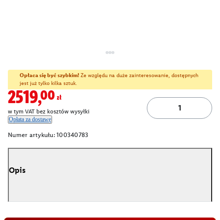
Opłaca się być szybkim!
Ze względu na duże zainteresowanie, dostępnych
jest już tylko kilka sztuk.
2519,00zł
w tym VAT bez kosztów wysyłki
Opłata za dostawę
Numer artykułu:
100340783
Opis