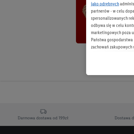
jako odrębnych
adminis
partnerów - w celu dop
spersonalizowanych rekl
odbywa się w celu kont
marketingowych poza u
Państwa gospodarstwa d
zachowań zakupowych w
zakupowych w usługach
statystyki kampanii re
Tworzenie spersonalizo
usług. Obejmuje to łącz
informacji z konta klien
urządzenia końcowe i u
końcowych w celu tworz
przetwarzanie odbywa s
Darmowa dostawa od 199zł
Dostawa d
opracowywania ofert or
Jeśli użytkownik wyrazi