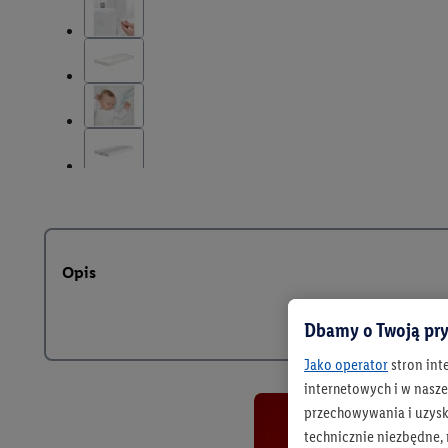
Opis
Dbamy o Twoją pry
Jako operator
stron int
internetowych i w naszej
przechowywania i uzysk
technicznie niezbędne,