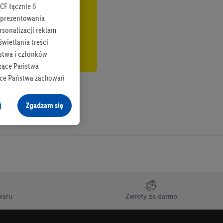
CF łącznie
6
b prezentowania
rsonalizacji reklam
wietlania treści
stwa i członków
zące Państwa
ące Państwa zachowań
y mógł on analizować
j
Zgadzam się
cane o dane z innych
ych w usługach Lidl,
), również przez różne
na urządzeniach
ci marketingowych,
up docelowych,
waru
Zwroty za darmo
 konkretnych treści.
 na istniejące konto