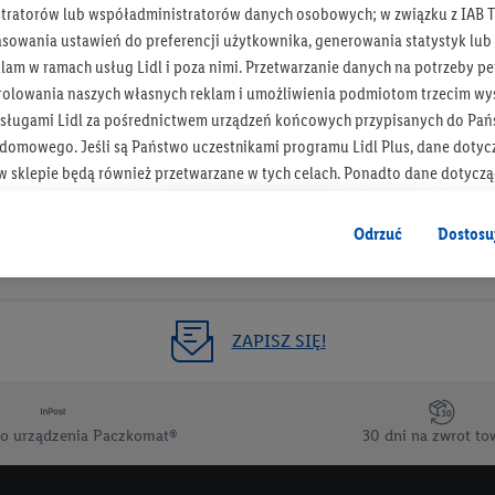
tratorów lub współadministratorów danych osobowych; w związku z IAB T
Otrzymuj newsletter Lidla
asowania ustawień do preferencji użytkownika, generowania statystyk lu
am w ramach usług Lidl i poza nimi. Przetwarzanie danych na potrzeby pe
rolowania naszych własnych reklam i umożliwienia podmiotom trzecim wyś
Zapisz się!
sługami Lidl za pośrednictwem urządzeń końcowych przypisanych do Pań
omowego. Jeśli są Państwo uczestnikami programu Lidl Plus, dane dotyc
 sklepie będą również przetwarzane w tych celach. Ponadto dane dotycz
 Lidl zostaną udostępnione jednemu z wyżej wymienionych partnerów, ab
klamowych swoich klientów
jako niezależny administrator danych
.
Odrzuć
Dostosu
wanych reklam opiera się na generowaniu profili, które są również wzboga
enie danych (np. dotyczących korzystania z usług Lidl, zachowań zakupow
ta - np. wieku lub płci - a także dokładnych danych dotyczących lokalizacji
ZAPISZ SIĘ!
sługi Lidl, w tym przechowywanie lub uzyskiwanie dostępu do informacji 
enia grup docelowych (tzw. segmentów). W związku z personalizacją treś
ię również w celu pomiaru wydajności/skuteczności reklamy, badania gr
o urządzenia Paczkomat®
30 dni na zwrot to
az zapewnienia bezpieczeństwa technicznego i optymalizacji wyświetlania
 zgodę w tym miejscu, a następnie utworzy konto Lidl Plus lub zaloguje się