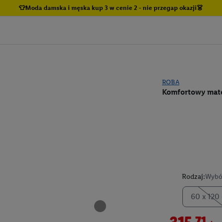
👕Moda damska i męska kup 3 w cenie 2 - nie przegap okazji👗
ROBA
Komfortowy mat
Rodzaj:
Wybó
60 x 120