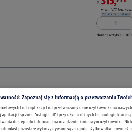
315,71zł
od
w tym VAT bez kosz
Opłata za dostawę
Numer artykułu:
100
watność: Zapoznaj się z informacją o przetwarzaniu Twoi
ernetowych Lidl i aplikacji Lidl przetwarzamy dane użytkownika na naszyc
 aplikacji (łącznie: "usługi Lidl") przy użyciu różnych technologii, które
iwania dostępu do informacji na urządzeniu końcowym użytkownika. Niekt
 natomiast pozostałe wykorzystywane są za zgodą użytkownika - również p
Bądź na bieżą