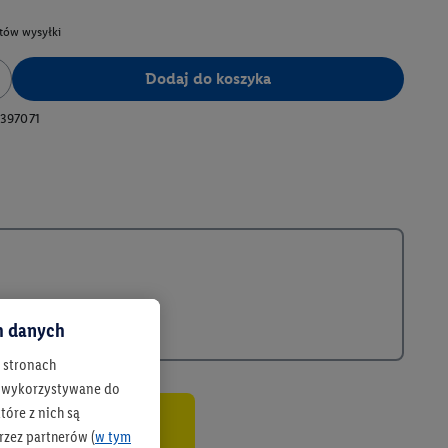
tów wysyłki
Dodaj do koszyka
397071
ch danych
h stronach
 są wykorzystywane do
óre z nich są
rzez partnerów (
w tym
co