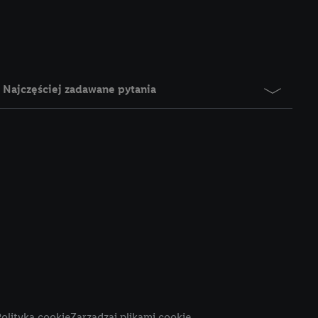
e z jednym z wyżej
), który możemy
aby rozpoznać
reklamy. W tym celu
y przetwarzać adres e-
Najczęściej zadawane pytania
 z technologii Utiq w
ego adresu IP. Jeśli
rzy użyciu adresu IP i
n zostanie
o z usług Lidl. W
w usługach
my. Zgodę na
 ochrony
danych Utiq
i do celów marketingu
ji można znaleźć w
olityka cookie
Zarządzaj plikami cookie