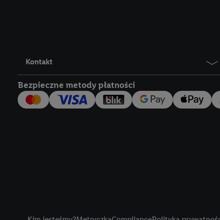
Lidl Plus, możemy równ
wymienionych partnerów
następnie wykorzystać 
użytkownika w usługach
my i jeden z innych pa
Kontakt
mail użytkownika w pos
Bezpieczne metody płatności
Użytkownik upoważnia r
usługach Lidl. Utiq naj
tak, Utiq udostępni adre
numeru referencyjnego 
wykorzystany do rozpozn
szczególności technol
obsługiwanych przez po
korzystanie z technol
("consenthub")
lub popr
cyfrowego" w opcjach ro
Title
polityce prywatności U
Kim jesteśmy?
Metryczka
Compliance
Polityka prywatnoś