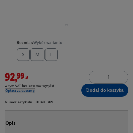
Rozmiar:
Wybór wariantu
S
M
L
92,99zł
w tym VAT bez kosztów wysyłki
Dodaj do koszyka
Opłata za dostawę
Numer artykułu:
100401369
Opis