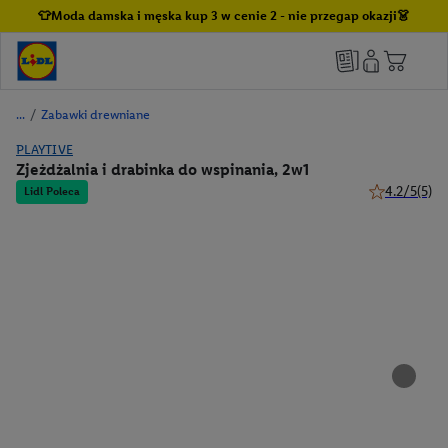
👕Moda damska i męska kup 3 w cenie 2 - nie przegap okazji👗
/
Zabawki drewniane
PLAYTIVE
Zjeżdżalnia i drabinka do wspinania, 2w1
4.2/5
(5)
Lidl Poleca
4.2 z 5 gwiaz