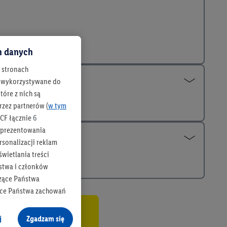
ch danych
h stronach
 są wykorzystywane do
óre z nich są
rzez partnerów (
w tym
CF łącznie
6
b prezentowania
rsonalizacji reklam
wietlania treści
stwa i członków
zące Państwa
ące Państwa zachowań
y mógł on analizować
co
j
Zgadzam się