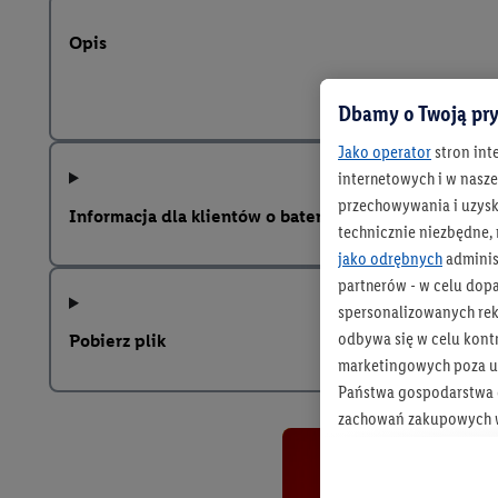
Opis
Dbamy o Twoją pry
Jako operator
stron int
internetowych i w naszej
przechowywania i uzysk
Informacja dla klientów o bateriach zgodnie z rozp
technicznie niezbędne,
jako odrębnych
adminis
partnerów - w celu dop
spersonalizowanych rekl
odbywa się w celu kont
Pobierz plik
marketingowych poza u
Państwa gospodarstwa d
zachowań zakupowych w
zakupowych w usługach
statystyki kampanii re