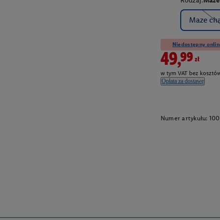
Rodzaj:
Maze
Maze cha
Niedostępny onlin
49,99zł
w tym VAT bez kosztów
Opłata za dostawę
Numer artykułu:
100