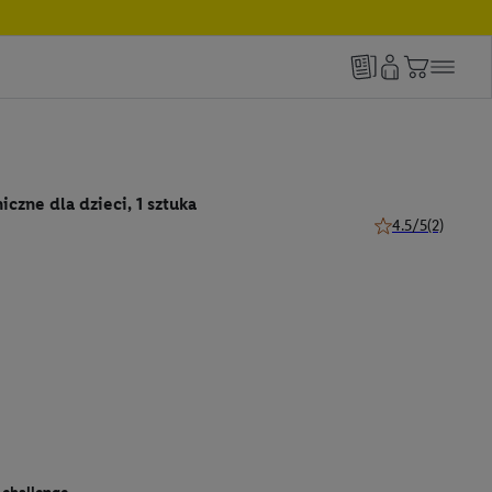
iczne dla dzieci, 1 sztuka
4.5/5
(2)
4.5 z 5 gwiazdek (