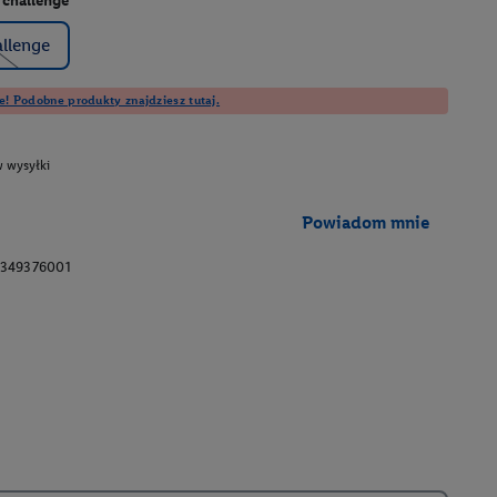
 challenge
llenge
e! Podobne produkty znajdziesz tutaj.
 wysyłki
Powiadom mnie
349376001