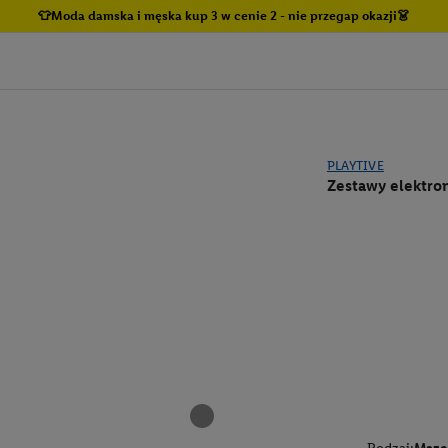
👕Moda damska i męska kup 3 w cenie 2 - nie przegap okazji👗
PLAYTIVE
Zestawy elektron