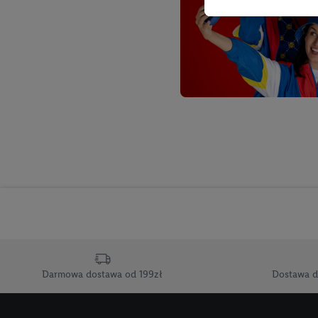
Tworzenie spersonalizo
usług. Obejmuje to łącz
informacji z konta klien
urządzenia końcowe i u
końcowych w celu tworz
przetwarzanie odbywa s
opracowywania ofert or
Jeśli użytkownik wyrazi
Lidl Plus, możemy równ
wymienionych partnerów
następnie wykorzystać 
użytkownika w usługach
my i jeden z innych pa
mail użytkownika w pos
Darmowa dostawa od 199zł
Dostawa d
Użytkownik upoważnia r
usługach Lidl. Utiq naj