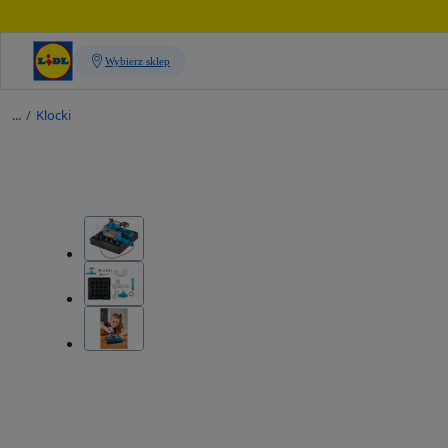
/
Klocki