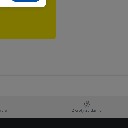
cane o dane z innych
ych w usługach Lidl,
), również przez różne
na urządzeniach
ci marketingowych,
up docelowych,
 konkretnych treści.
 na istniejące konto
e z jednym z wyżej
), który możemy
aby rozpoznać
reklamy. W tym celu
y przetwarzać adres e-
waru
Zwroty za darmo
 z technologii Utiq w
ego adresu IP. Jeśli