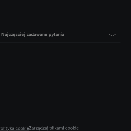
rzy użyciu adresu IP i
n zostanie
o z usług Lidl. W
w usługach
my. Zgodę na
Najczęściej zadawane pytania
 ochrony
danych Utiq
i do celów marketingu
ji można znaleźć w
gie. Klikając
ych celach, w tym na
wania danych i prawo
ityce prywatności
.
na poszczególne cele
żej w formie słów
Zarządzaj plikami cookie
olityka cookie
dostarczanie i