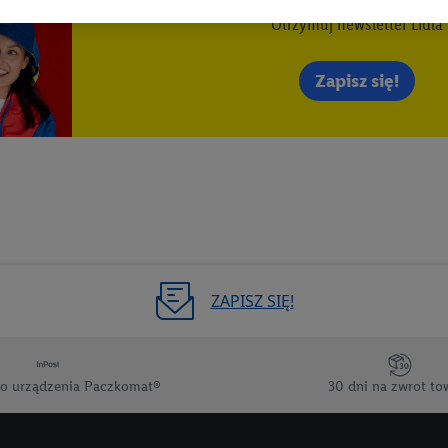
Otrzymuj newsletter Lidla
wanych reklam opiera się na generowaniu profili, które są również wzboga
enie danych (np. dotyczących korzystania z usług Lidl, zachowań zakupow
ta - np. wieku lub płci - a także dokładnych danych dotyczących lokalizacji
Zapisz się!
sługi Lidl, w tym przechowywanie lub uzyskiwanie dostępu do informacji 
enia grup docelowych (tzw. segmentów). W związku z personalizacją treś
ię również w celu pomiaru wydajności/skuteczności reklamy, badania gr
az zapewnienia bezpieczeństwa technicznego i optymalizacji wyświetlania
 zgodę w tym miejscu, a następnie utworzy konto Lidl Plus lub zaloguje się
ież użyć podanego tam adresu e-mail jako współadministratorzy - wspólni
 w celu utworzenia specjalnego identyfikatora internetowego (tzw. EUID
w podobny sposób jak poniżej opisany identyfikator Utiq SA/NV ("Utiq"), 
ZAPISZ SIĘ!
 świadczonych przez podmioty trzecie i wyświetlać mu spersonalizowane 
rtnerów wymienionych powyżej będziemy również jako współadministratorz
taci zahashowanej.
o urządzenia Paczkomat®
30 dni na zwrot to
ównież firmę Utiq oraz operatora sieci
telekomunikacyjnej
do korzystania
pierw sprawdzi, czy technologia jest dostępna dla użytkownika przy użyciu j