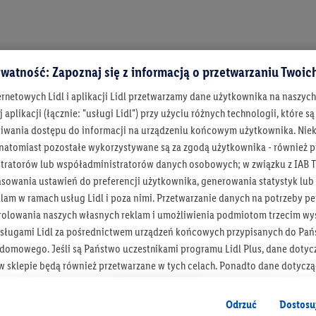
watność: Zapoznaj się z informacją o przetwarzaniu Twoi
ernetowych Lidl i aplikacji Lidl przetwarzamy dane użytkownika na naszyc
 aplikacji (łącznie: "usługi Lidl") przy użyciu różnych technologii, które
iwania dostępu do informacji na urządzeniu końcowym użytkownika. Niekt
orządzeniem UE 2023/1542
 natomiast pozostałe wykorzystywane są za zgodą użytkownika - również p
tratorów lub współadministratorów danych osobowych; w związku z IAB T
asowania ustawień do preferencji użytkownika, generowania statystyk lu
am w ramach usług Lidl i poza nimi. Przetwarzanie danych na potrzeby pe
rolowania naszych własnych reklam i umożliwienia podmiotom trzecim wyś
sługami Lidl za pośrednictwem urządzeń końcowych przypisanych do Pań
omowego. Jeśli są Państwo uczestnikami programu Lidl Plus, dane dotyc
 sklepie będą również przetwarzane w tych celach. Ponadto dane dotycz
 Lidl zostaną udostępnione jednemu z wyżej wymienionych partnerów, ab
klamowych swoich klientów
jako niezależny administrator danych
.
Bądź na bieżą
Odrzuć
Dostosu