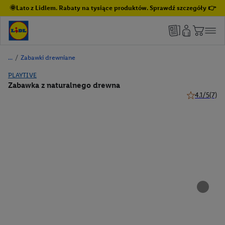
🌞Lato z Lidlem. Rabaty na tysiące produktów. Sprawdź szczegóły 👉
/
Zabawki drewniane
PLAYTIVE
Zabawka z naturalnego drewna
4.1/5
(7)
4.1 z 5 gwiaz