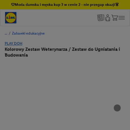
👕Moda damska i męska kup 3 w cenie 2 - nie przegap okazji👗
/
Zabawki edukacyjne
PLAY DOH
Kolorowy Zestaw Weterynarza / Zestaw do Ugniatania i
Budowania