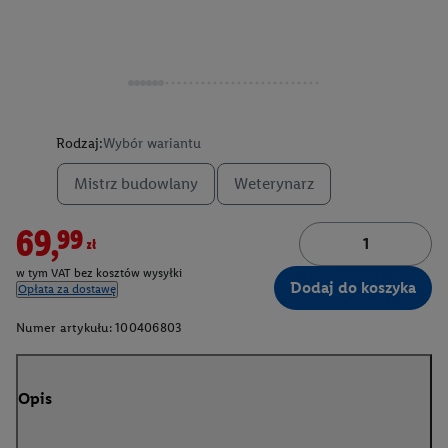
Rodzaj:
Wybór wariantu
Mistrz budowlany
Weterynarz
69,99zł
w tym VAT bez kosztów wysyłki
Dodaj do koszyka
Opłata za dostawę
Numer artykułu:
100406803
Opis