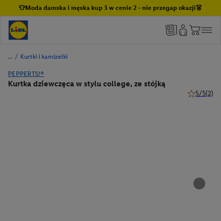
👕Moda damska i męska kup 3 w cenie 2 - nie przegap okazji👗
/
Kurtki i kamizelki
PEPPERTS!®
Kurtka dziewczęca w stylu college, ze stójką
5/5
(2)
5 z 5 gwiaz