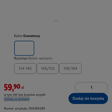
Kolor:
Granatowy
Rozmiar:
Wybór wariantu
134-140
146/152
158/164
59,90zł
w tym VAT bez kosztów wysyłki
Dodaj do koszyka
Opłata za dostawę
Numer artykułu:
100364285