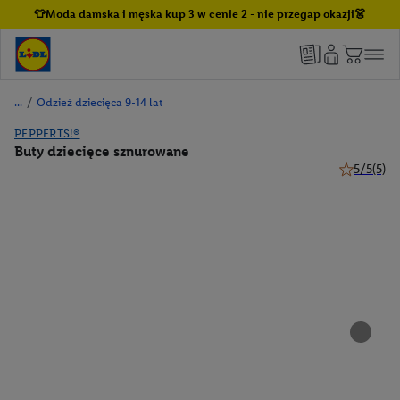
👕Moda damska i męska kup 3 w cenie 2 - nie przegap okazji👗
/
Odzież dziecięca 9-14 lat
PEPPERTS!®
Buty dziecięce sznurowane
5/5
(5)
5 z 5 gwiaz