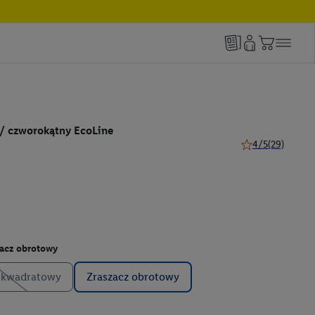
 / czworokątny EcoLine
4/5
(29)
4 z 5 gwiazdek (2
zacz obrotowy
z kwadratowy
Zraszacz obrotowy