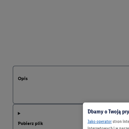
Opis
Dbamy o Twoją pry
Jako operator
stron int
Pobierz plik
internetowych i w naszej