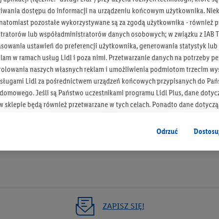
iwania dostępu do informacji na urządzeniu końcowym użytkownika. Niekt
 natomiast pozostałe wykorzystywane są za zgodą użytkownika - również p
tratorów lub współadministratorów danych osobowych; w związku z IAB T
asowania ustawień do preferencji użytkownika, generowania statystyk lu
Bądź na bieżą
am w ramach usług Lidl i poza nimi. Przetwarzanie danych na potrzeby pe
rolowania naszych własnych reklam i umożliwienia podmiotom trzecim wyś
Otrzymuj newsletter Lidla
sługami Lidl za pośrednictwem urządzeń końcowych przypisanych do Pań
omowego. Jeśli są Państwo uczestnikami programu Lidl Plus, dane dotyc
Zapisz się!
 sklepie będą również przetwarzane w tych celach. Ponadto dane dotycz
 Lidl zostaną udostępnione jednemu z wyżej wymienionych partnerów, ab
klamowych swoich klientów
jako niezależny administrator danych
.
Odrzuć
Dostosu
wanych reklam opiera się na generowaniu profili, które są również wzboga
enie danych (np. dotyczących korzystania z usług Lidl, zachowań zakupow
ta - np. wieku lub płci - a także dokładnych danych dotyczących lokalizacji
sługi Lidl, w tym przechowywanie lub uzyskiwanie dostępu do informacji 
enia grup docelowych (tzw. segmentów). W związku z personalizacją treś
ZAPISZ SIĘ!
ię również w celu pomiaru wydajności/skuteczności reklamy, badania gr