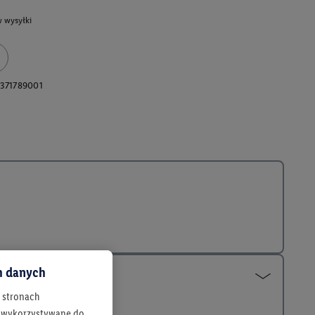
 wysyłki
371789001
ch danych
h stronach
 są wykorzystywane do