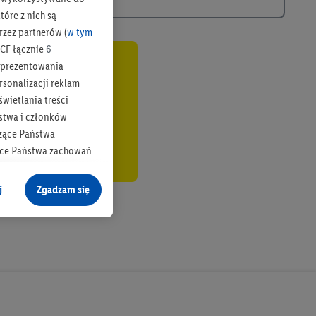
óre z nich są
rzez partnerów (
w tym
CF łącznie
6
b prezentowania
co
rsonalizacji reklam
wietlania treści
stwa i członków
zące Państwa
ące Państwa zachowań
y mógł on analizować
j
Zgadzam się
cane o dane z innych
ych w usługach Lidl,
), również przez różne
na urządzeniach
ci marketingowych,
up docelowych,