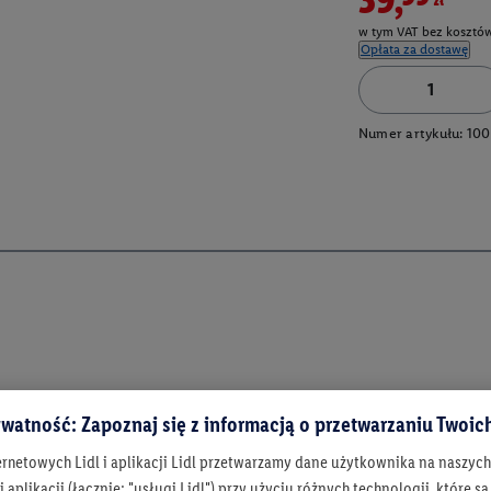
w tym VAT bez kosztów
Opłata za dostawę
Numer artykułu:
100
watność: Zapoznaj się z informacją o przetwarzaniu Twoi
ernetowych Lidl i aplikacji Lidl przetwarzamy dane użytkownika na naszyc
 aplikacji (łącznie: "usługi Lidl") przy użyciu różnych technologii, które