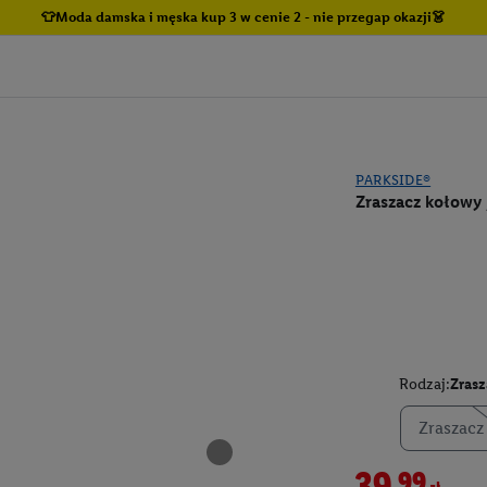
👕Moda damska i męska kup 3 w cenie 2 - nie przegap okazji👗
PARKSIDE®
Zraszacz kołowy
Rodzaj:
Zras
Zraszac
39,99zł