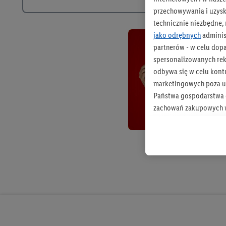
przechowywania i uzysk
technicznie niezbędne,
jako odrębnych
adminis
partnerów - w celu dop
spersonalizowanych rekl
odbywa się w celu kont
marketingowych poza u
Państwa gospodarstwa d
zachowań zakupowych w
zakupowych w usługach
statystyki kampanii re
Tworzenie spersonalizo
usług. Obejmuje to łącz
informacji z konta klien
urządzenia końcowe i u
końcowych w celu tworz
przetwarzanie odbywa s