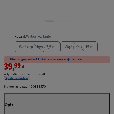
Rodzaj:
Wybór wariantu
Wąż ogrodowy 7,5 m
Wąż płaski, 15 m
Niedostępny online! Podobne produkty znajdziesz tutaj.
39,99zł
w tym VAT bez kosztów wysyłki
Opłata za dostawę
Numer artykułu:
100388570
Opis