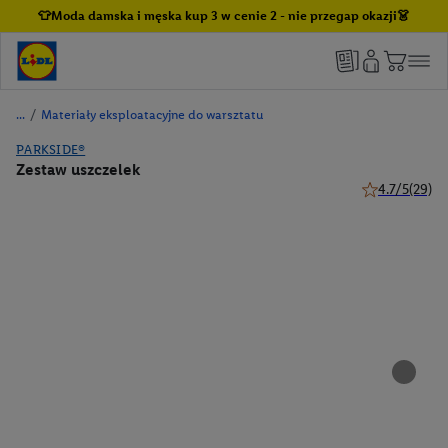
👕Moda damska i męska kup 3 w cenie 2 - nie przegap okazji👗
/
Materiały eksploatacyjne do warsztatu
PARKSIDE®
Zestaw uszczelek
4.7/5
(29)
4.7 z 5 gwiazd