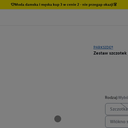
👕Moda damska i męska kup 3 w cenie 2 - nie przegap okazji👗
PARKSIDE®
Zestaw szczotek 
Rodzaj:
Wybó
Szczotka
Włókno s