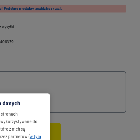
e! Podobne produkty znajdziesz tutaj.
 wysyłki
406379
ch danych
h stronach
 są wykorzystywane do
óre z nich są
rzez partnerów (
w tym
co