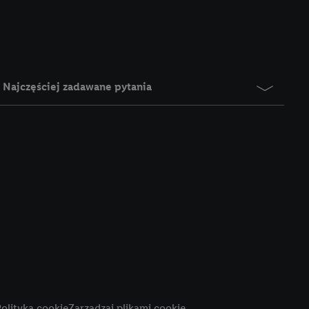
e z jednym z wyżej
), który możemy
aby rozpoznać
reklamy. W tym celu
y przetwarzać adres e-
Najczęściej zadawane pytania
 z technologii Utiq w
ego adresu IP. Jeśli
rzy użyciu adresu IP i
n zostanie
o z usług Lidl. W
w usługach
my. Zgodę na
 ochrony
danych Utiq
i do celów marketingu
ji można znaleźć w
olityka cookie
Zarządzaj plikami cookie