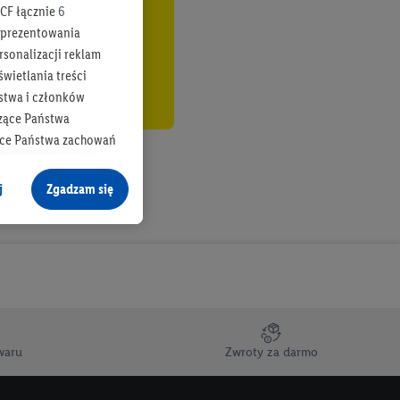
CF łącznie
6
b prezentowania
rsonalizacji reklam
wietlania treści
stwa i członków
zące Państwa
ące Państwa zachowań
y mógł on analizować
j
Zgadzam się
cane o dane z innych
ych w usługach Lidl,
), również przez różne
na urządzeniach
ci marketingowych,
up docelowych,
waru
Zwroty za darmo
 konkretnych treści.
 na istniejące konto