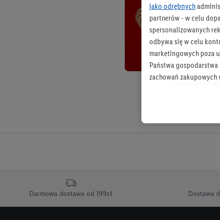
jako odrębnych
adminis
partnerów - w celu dop
spersonalizowanych rekl
odbywa się w celu kont
marketingowych poza u
Państwa gospodarstwa d
zachowań zakupowych w
zakupowych w usługach
statystyki kampanii re
Tworzenie spersonalizo
usług. Obejmuje to łącz
informacji z konta klien
urządzenia końcowe i u
końcowych w celu tworz
przetwarzanie odbywa s
Darmowa dostawa od 199zł
Dostawa d
opracowywania ofert or
Jeśli użytkownik wyrazi