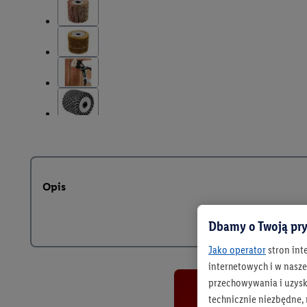
Opis
Dbamy o Twoją pry
Jako operator
stron int
internetowych i w naszej
przechowywania i uzysk
technicznie niezbędne,