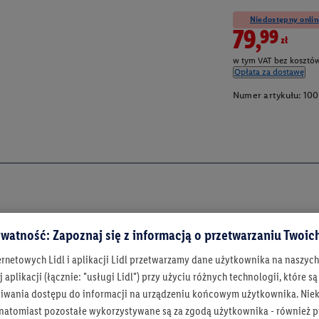
Niedostępny onlin
79,99zł
w tym VAT bez kosztów
Opłata za dostawę
Numer artykułu:
100
watność: Zapoznaj się z informacją o przetwarzaniu Twoi
ernetowych Lidl i aplikacji Lidl przetwarzamy dane użytkownika na naszyc
 aplikacji (łącznie: "usługi Lidl") przy użyciu różnych technologii, które
iwania dostępu do informacji na urządzeniu końcowym użytkownika. Niekt
 natomiast pozostałe wykorzystywane są za zgodą użytkownika - również p
Bądź na bieżą