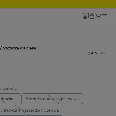
/ Szczotka druciana
4.2/5
(12)
4.2 z 5 gwiazdek (
r wariantu
 druciana
Szczotka druciana/płetwowa
yntetyczne + szczotka nylonowa