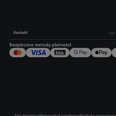
Lidl Plus, możemy równ
wymienionych partnerów
następnie wykorzystać 
użytkownika w usługach
my i jeden z innych pa
Kontakt
mail użytkownika w pos
Bezpieczne metody płatności
Użytkownik upoważnia r
usługach Lidl. Utiq naj
tak, Utiq udostępni adre
numeru referencyjnego 
wykorzystany do rozpozn
szczególności technol
obsługiwanych przez po
korzystanie z technol
("consenthub")
lub popr
cyfrowego" w opcjach ro
Title
polityce prywatności U
Kim jesteśmy?
Metryczka
Compliance
Polityka prywatnoś