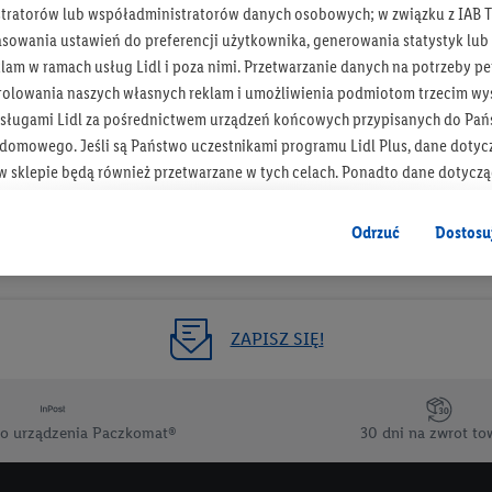
tratorów lub współadministratorów danych osobowych; w związku z IAB T
Otrzymuj newsletter Lidla
asowania ustawień do preferencji użytkownika, generowania statystyk lu
am w ramach usług Lidl i poza nimi. Przetwarzanie danych na potrzeby pe
rolowania naszych własnych reklam i umożliwienia podmiotom trzecim wyś
Zapisz się!
sługami Lidl za pośrednictwem urządzeń końcowych przypisanych do Pań
omowego. Jeśli są Państwo uczestnikami programu Lidl Plus, dane dotyc
 sklepie będą również przetwarzane w tych celach. Ponadto dane dotycz
 Lidl zostaną udostępnione jednemu z wyżej wymienionych partnerów, ab
klamowych swoich klientów
jako niezależny administrator danych
.
Odrzuć
Dostosu
wanych reklam opiera się na generowaniu profili, które są również wzboga
enie danych (np. dotyczących korzystania z usług Lidl, zachowań zakupow
ta - np. wieku lub płci - a także dokładnych danych dotyczących lokalizacji
ZAPISZ SIĘ!
sługi Lidl, w tym przechowywanie lub uzyskiwanie dostępu do informacji 
enia grup docelowych (tzw. segmentów). W związku z personalizacją treś
ię również w celu pomiaru wydajności/skuteczności reklamy, badania gr
o urządzenia Paczkomat®
30 dni na zwrot to
az zapewnienia bezpieczeństwa technicznego i optymalizacji wyświetlania
 zgodę w tym miejscu, a następnie utworzy konto Lidl Plus lub zaloguje się