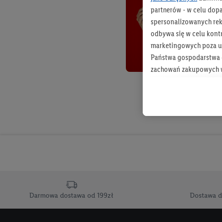
partnerów - w celu dop
spersonalizowanych rekl
odbywa się w celu kont
marketingowych poza u
Państwa gospodarstwa d
zachowań zakupowych w
zakupowych w usługach
statystyki kampanii re
Tworzenie spersonalizo
usług. Obejmuje to łącz
informacji z konta klien
urządzenia końcowe i u
końcowych w celu tworz
przetwarzanie odbywa s
opracowywania ofert or
Darmowa dostawa od 199zł
Dostawa d
Jeśli użytkownik wyrazi