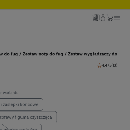
w do fug / Zestaw noży do fug / Zestaw wygładzaczy do
4.4/5
(13)
4.4 z 5 gwiazdek (1
r wariantu
 i zaślepki końcowe
aprawy i guma czyszcząca
o wygładzania fug