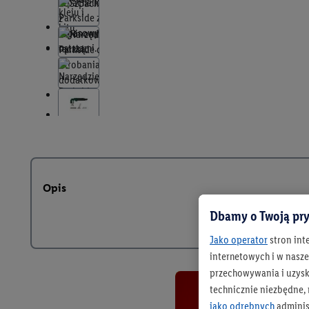
Opis
Dbamy o Twoją pry
Jako operator
stron int
internetowych i w naszej
przechowywania i uzysk
technicznie niezbędne,
jako odrębnych
adminis