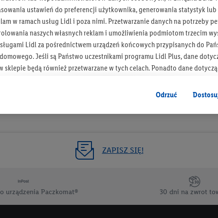
asowania ustawień do preferencji użytkownika, generowania statystyk lu
Otrzymuj newsletter Lidla
am w ramach usług Lidl i poza nimi. Przetwarzanie danych na potrzeby pe
rolowania naszych własnych reklam i umożliwienia podmiotom trzecim wyś
Zapisz się!
sługami Lidl za pośrednictwem urządzeń końcowych przypisanych do Pań
omowego. Jeśli są Państwo uczestnikami programu Lidl Plus, dane dotyc
 sklepie będą również przetwarzane w tych celach. Ponadto dane dotycz
 Lidl zostaną udostępnione jednemu z wyżej wymienionych partnerów, ab
klamowych swoich klientów
jako niezależny administrator danych
.
Odrzuć
Dostosu
wanych reklam opiera się na generowaniu profili, które są również wzboga
enie danych (np. dotyczących korzystania z usług Lidl, zachowań zakupow
ta - np. wieku lub płci - a także dokładnych danych dotyczących lokalizacji
sługi Lidl, w tym przechowywanie lub uzyskiwanie dostępu do informacji 
ZAPISZ SIĘ!
enia grup docelowych (tzw. segmentów). W związku z personalizacją treś
ię również w celu pomiaru wydajności/skuteczności reklamy, badania gr
az zapewnienia bezpieczeństwa technicznego i optymalizacji wyświetlania
o urządzenia Paczkomat®
30 dni na zwrot to
 zgodę w tym miejscu, a następnie utworzy konto Lidl Plus lub zaloguje się