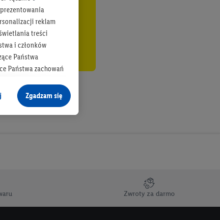
b prezentowania
rsonalizacji reklam
wietlania treści
stwa i członków
zące Państwa
ące Państwa zachowań
y mógł on analizować
j
Zgadzam się
cane o dane z innych
ych w usługach Lidl,
), również przez różne
na urządzeniach
ci marketingowych,
up docelowych,
 konkretnych treści.
waru
Zwroty za darmo
 na istniejące konto