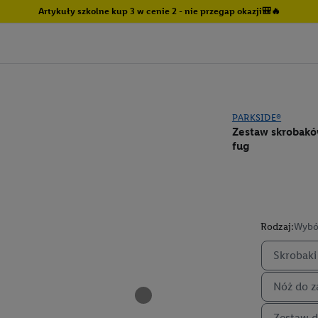
Artykuły szkolne kup 3 w cenie 2 - nie przegap okazji🎒🔥
PARKSIDE®
Zestaw skrobakó
fug
Rodzaj:
Wybó
Skrobaki
Nóż do z
Zestaw d