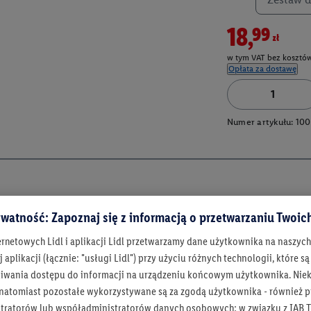
18,99zł
w tym VAT bez kosztów
Opłata za dostawę
Numer artykułu:
100
watność: Zapoznaj się z informacją o przetwarzaniu Twoi
ernetowych Lidl i aplikacji Lidl przetwarzamy dane użytkownika na naszyc
 aplikacji (łącznie: "usługi Lidl") przy użyciu różnych technologii, które
iwania dostępu do informacji na urządzeniu końcowym użytkownika. Niekt
 natomiast pozostałe wykorzystywane są za zgodą użytkownika - również p
Bądź na bieżą
tratorów lub współadministratorów danych osobowych; w związku z IAB T