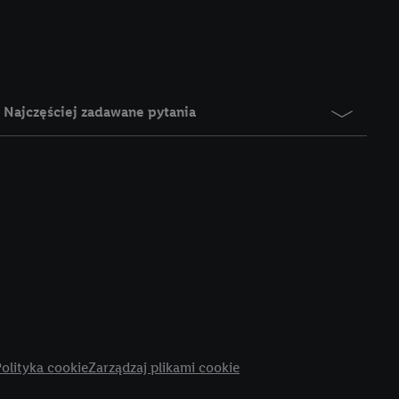
e z jednym z wyżej
), który możemy
aby rozpoznać
reklamy. W tym celu
y przetwarzać adres e-
Najczęściej zadawane pytania
 z technologii Utiq w
ego adresu IP. Jeśli
rzy użyciu adresu IP i
n zostanie
o z usług Lidl. W
w usługach
my. Zgodę na
 ochrony
danych Utiq
i do celów marketingu
ji można znaleźć w
olityka cookie
Zarządzaj plikami cookie