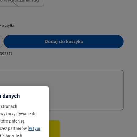
 wysyłki
Dodaj do koszyka
392311
ch danych
h stronach
 są wykorzystywane do
óre z nich są
rzez partnerów (
w tym
co
CF łącznie
6