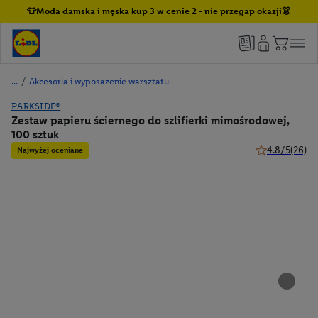
👕Moda damska i męska kup 3 w cenie 2 - nie przegap okazji👗
/
Akcesoria i wyposażenie warsztatu
PARKSIDE®
Zestaw papieru ściernego do szlifierki mimośrodowej,
100 sztuk
4.8/5
(26)
Najwyżej oceniane
4.8 z 5 gwiazd