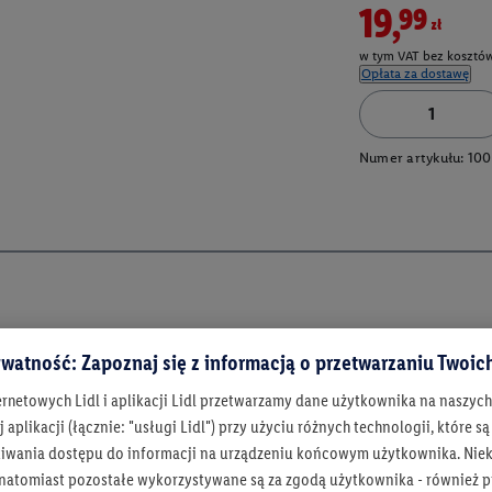
19,99zł
w tym VAT bez kosztów
Opłata za dostawę
Numer artykułu:
100
watność: Zapoznaj się z informacją o przetwarzaniu Twoi
ernetowych Lidl i aplikacji Lidl przetwarzamy dane użytkownika na naszyc
 aplikacji (łącznie: "usługi Lidl") przy użyciu różnych technologii, które
iwania dostępu do informacji na urządzeniu końcowym użytkownika. Niekt
 natomiast pozostałe wykorzystywane są za zgodą użytkownika - również p
Bądź na bieżą