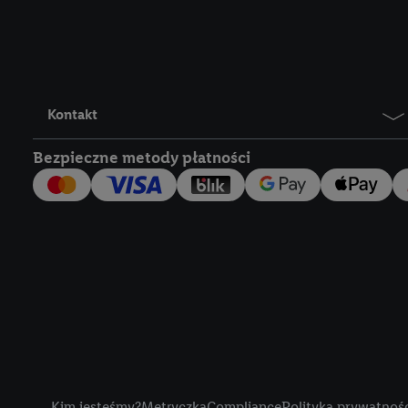
Lidl Plus, możemy równ
wymienionych partnerów
następnie wykorzystać 
użytkownika w usługach
my i jeden z innych pa
Kontakt
mail użytkownika w pos
Bezpieczne metody płatności
Użytkownik upoważnia r
usługach Lidl. Utiq naj
tak, Utiq udostępni adre
numeru referencyjnego 
wykorzystany do rozpozn
szczególności technol
obsługiwanych przez po
korzystanie z technol
("consenthub")
lub popr
cyfrowego" w opcjach ro
Title
polityce prywatności U
Kim jesteśmy?
Metryczka
Compliance
Polityka prywatnoś