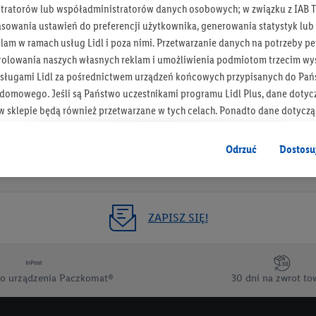
tratorów lub współadministratorów danych osobowych; w związku z IAB T
Otrzymuj newsletter Lidla
asowania ustawień do preferencji użytkownika, generowania statystyk lu
am w ramach usług Lidl i poza nimi. Przetwarzanie danych na potrzeby pe
rolowania naszych własnych reklam i umożliwienia podmiotom trzecim wyś
Zapisz się!
sługami Lidl za pośrednictwem urządzeń końcowych przypisanych do Pań
omowego. Jeśli są Państwo uczestnikami programu Lidl Plus, dane dotyc
 sklepie będą również przetwarzane w tych celach. Ponadto dane dotycz
 Lidl zostaną udostępnione jednemu z wyżej wymienionych partnerów, ab
klamowych swoich klientów
jako niezależny administrator danych
.
Odrzuć
Dostosu
wanych reklam opiera się na generowaniu profili, które są również wzboga
enie danych (np. dotyczących korzystania z usług Lidl, zachowań zakupow
ta - np. wieku lub płci - a także dokładnych danych dotyczących lokalizacji
ZAPISZ SIĘ!
sługi Lidl, w tym przechowywanie lub uzyskiwanie dostępu do informacji 
enia grup docelowych (tzw. segmentów). W związku z personalizacją treś
ię również w celu pomiaru wydajności/skuteczności reklamy, badania gr
o urządzenia Paczkomat®
30 dni na zwrot to
az zapewnienia bezpieczeństwa technicznego i optymalizacji wyświetlania
 zgodę w tym miejscu, a następnie utworzy konto Lidl Plus lub zaloguje się