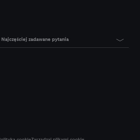
e z jednym z wyżej
), który możemy
aby rozpoznać
reklamy. W tym celu
y przetwarzać adres e-
Najczęściej zadawane pytania
 z technologii Utiq w
ego adresu IP. Jeśli
rzy użyciu adresu IP i
n zostanie
o z usług Lidl. W
w usługach
my. Zgodę na
 ochrony
danych Utiq
i do celów marketingu
ji można znaleźć w
olityka cookie
Zarządzaj plikami cookie