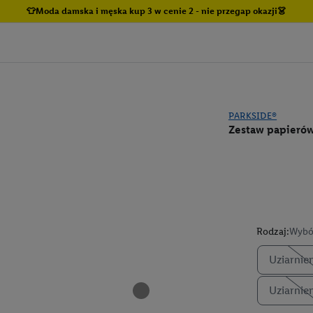
👕Moda damska i męska kup 3 w cenie 2 - nie przegap okazji👗
PARKSIDE®
Zestaw papierów 
Rodzaj:
Wybó
Uziarnie
Uziarnie