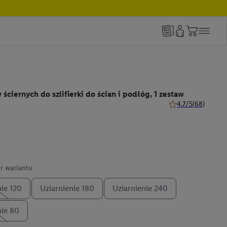
ściernych do szlifierki do ścian i podłóg, 1 zestaw
4.7/5
(68)
4.7 z 5 gwiazdek (6
r wariantu
nie 120
Uziarnienie 180
Uziarnienie 240
nie 80