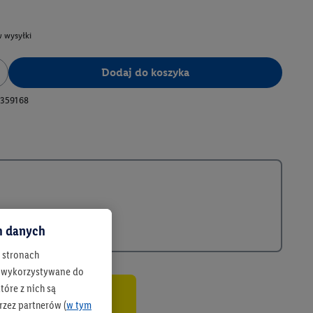
 wysyłki
Dodaj do koszyka
359168
ch danych
h stronach
 są wykorzystywane do
óre z nich są
rzez partnerów (
w tym
co