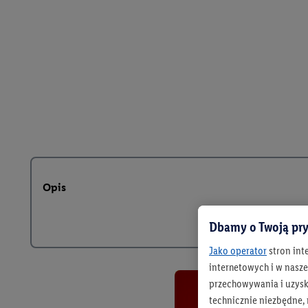
Opis
Dbamy o Twoją pry
Jako operator
stron int
internetowych i w naszej
przechowywania i uzysk
technicznie niezbędne,