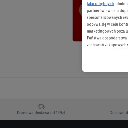
jako odrębnych
adminis
partnerów - w celu dop
spersonalizowanych rekl
odbywa się w celu kont
marketingowych poza u
Państwa gospodarstwa d
zachowań zakupowych w
zakupowych w usługach
statystyki kampanii re
Tworzenie spersonalizo
usług. Obejmuje to łącz
informacji z konta klien
urządzenia końcowe i u
końcowych w celu tworz
przetwarzanie odbywa s
Darmowa dostawa od 199zł
Dostawa d
opracowywania ofert or
Jeśli użytkownik wyrazi