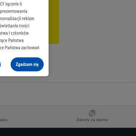
CF łącznie
6
b prezentowania
rsonalizacji reklam
wietlania treści
stwa i członków
zące Państwa
ące Państwa zachowań
y mógł on analizować
j
Zgadzam się
cane o dane z innych
ych w usługach Lidl,
), również przez różne
na urządzeniach
ci marketingowych,
up docelowych,
waru
Zwroty za darmo
 konkretnych treści.
 na istniejące konto