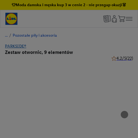
👕Moda damska i męska kup 3 w cenie 2 - nie przegap okazji👗
/
Pozostałe piły i akcesoria
PARKSIDE®
Zestaw otwornic, 9 elementów
4.2/5
(22)
4.2 z 5 gwiazd